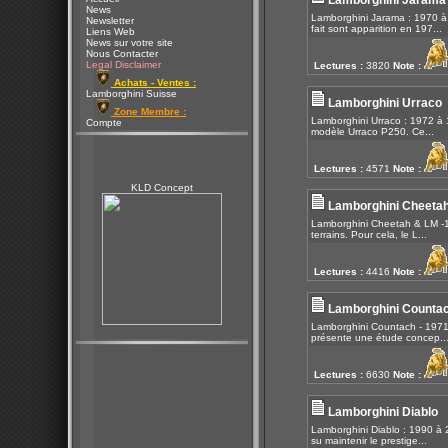
Lamborghini Jarama
News
Lamborghini Jarama : 1970 à 
Newsletter
fait sont apparition en 197...
Liens Web
News sur votre site
Nous Contacter
Legal Disclaimer
Lectures :
3820
Note :
Achats - Ventes :
Lamborghini Suisse
Lamborghini Urraco
Zone Membre :
Lamborghini Urraco : 1972 à 1
Compte
modèle Urraco P250. Ce...
Lectures :
4571
Note :
KLD Concept
Lamborghini Cheeta
Lamborghini Cheetah & LM -19
terrains. Pour cela, le L...
Lectures :
4416
Note :
Lamborghini Counta
Lamborghini Countach - 1971
présente une étude concep..
Lectures :
6630
Note :
Lamborghini Diablo
Lamborghini Diablo : 1990 à 2
su maintenir le prestige...