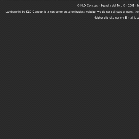
© KLD Concept - Squadra del Toro © - 2001 - In
Lamborghini by KLD Concept is a non-commercial enthusiast website, we do not sell cars or parts, th
Neither this site nor my E-mail is