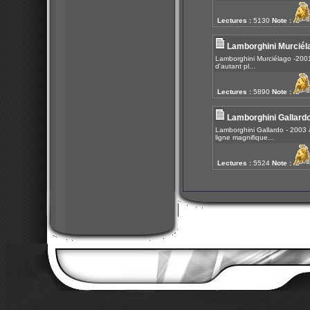
Lectures :
5130
Note :
Lamborghini Murciél
Lamborghini Murciélago -2001 
d'autant pl...
Lectures :
5890
Note :
Lamborghini Gallard
Lamborghini Gallardo - 2003 
ligne magnifique...
Lectures :
5524
Note :