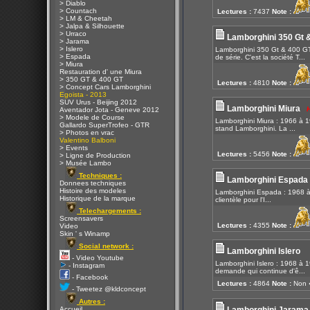
> Diablo
> Countach
Lectures :
7437
Note :
> LM & Cheetah
> Jalpa & Silhouette
> Urraco
Lamborghini 350 Gt 
> Jarama
> Islero
Lamborghini 350 Gt & 400 GT
> Espada
de série. C'est la société T...
> Miura
Restauration d' une Miura
> 350 GT & 400 GT
Lectures :
4810
Note :
> Concept Cars Lamborghini
Egoista - 2013
SUV Urus - Beijing 2012
Lamborghini Miura
H
Aventador Jota - Geneve 2012
> Modele de Course
Lamborghini Miura : 1966 à 1
Gallardo SuperTrofeo - GTR
stand Lamborghini. La ...
> Photos en vrac
Valentino Balboni
> Events
Lectures :
5456
Note :
> Ligne de Production
> Musée Lambo
Techniques :
Lamborghini Espada
Donnees techniques
Histoire des modeles
Lamborghini Espada : 1968 à 1
Historique de la marque
clientèle pour l'I...
Telechargements :
Screensavers
Lectures :
4355
Note :
Video
Skin ' s Winamp
Social network :
Lamborghini Islero
- Video Youtube
Lamborghini Islero : 1968 à 
- Instagram
demande qui continue d'ê...
- Facebook
Lectures :
4864
Note :
Non 
- Tweetez @kldconcept
Autres :
Accueil