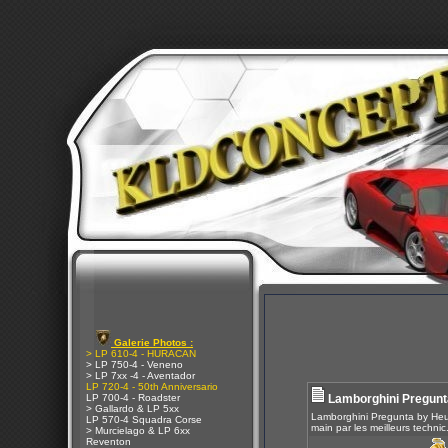
Galerie Photos :
> LP 610-4 - HURACAN
> LP 750-4 - Veneno
> LP 7xx -4 - Aventador
LP 720-4 - 50th Anniversario
LP 700-4 - Roadster
Lamborghini Pregunt
> Gallardo & LP 5xx
Lamborghini Pregunta by Heu
LP 570-4 Squadra Corse
main par les meilleurs technic.
> Murcielago & LP 6xx
Reventon