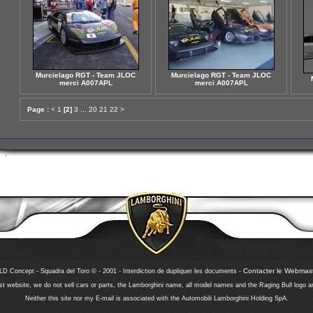
Murcielago RGT - Team JLOC
Murcielago RGT - Team JLOC
merci A007APL
merci A007APL
Page :
<
1
[2]
3
...
20
21
22
>
Contacter le Webmast
LD Concept - Squadra del Toro © - 2001 - Interdiction de dupliquer les documents -
 website, we do not sell cars or parts, the Lamborghini name, all model names and the Raging Bull logo a
Neither this site nor my E-mail is associated with the Automobili Lamborghini Holding SpA.