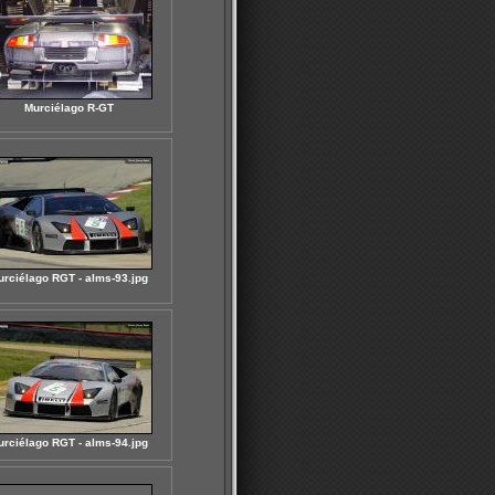
Murciélago R-GT
urciélago RGT - alms-93.jpg
urciélago RGT - alms-94.jpg