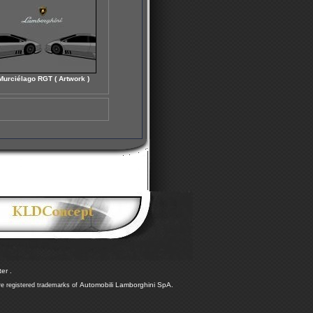
Murciélago RGT ( Artwork )
er .
Automobili Lamborghini SpA.
re registered trademarks of