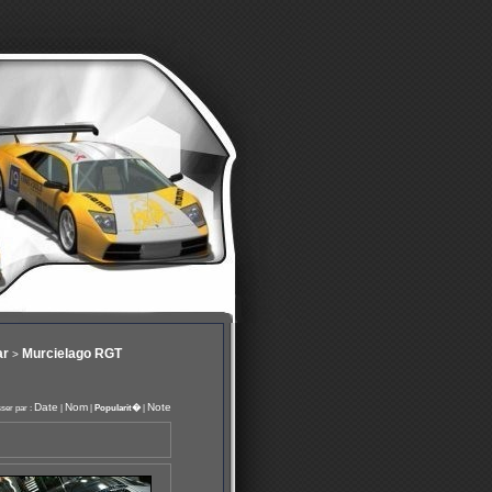
ar
Murcielago RGT
>
Date
Nom
Note
ser par :
|
|
Popularit�
|