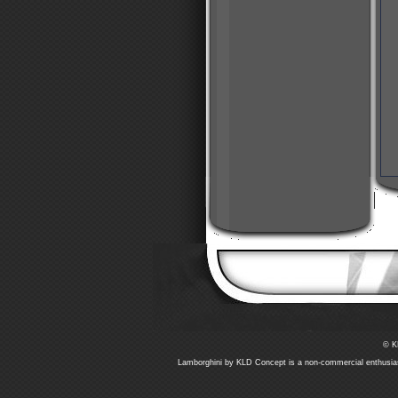
© K
Lamborghini by KLD Concept is a non-commercial enthusiast