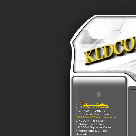
Galerie Photos :
> LP 610-4 - HURACAN
> LP 750-4 - Veneno
> LP 7xx -4 - Aventador
LP 720-4 - 50th Anniversario
LP 700-4 - Roadster
> Gallardo & LP 5xx
LP 570-4 Squadra Corse
> Murcielago & LP 6xx
Reventon