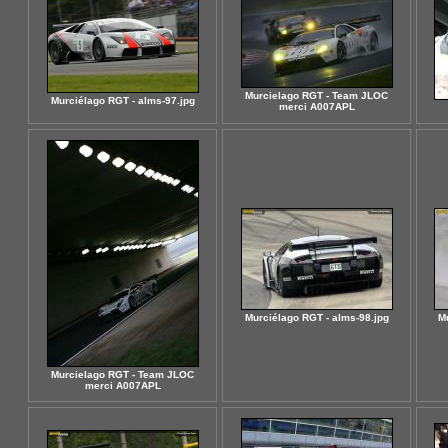
Murcielago RGT - Team JLOC
Murciélago RGT - alms-97.jpg
merci A007APL
Murciélago RGT - alms-98.jpg
M
Murcielago RGT - Team JLOC
merci A007APL