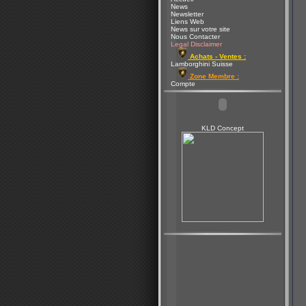
News
Newsletter
Liens Web
News sur votre site
Nous Contacter
Legal Disclaimer
Achats - Ventes :
Lamborghini Suisse
Zone Membre :
Compte
KLD Concept