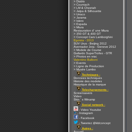
> Diablo
> Countach
> LM & Cheetah
> Jalpa & Silhouette
> Urraco
> Jarama
> Islero
> Espada
> Miura
Restauration d' une Miura
> 350 GT & 400 GT
> Concept Cars Lamborghini
Egoista - 2013
SUV Urus - Beijing 2012
Aventador Jota - Geneve 2012
> Modele de Course
Gallardo SuperTrofeo - GTR
> Photos en vrac
Valentino Balboni
> Events
> Ligne de Production
> Musée Lambo
Techniques :
Donnees techniques
Histoire des modeles
Historique de la marque
Telechargements :
Screensavers
Video
Skin ' s Winamp
Social network :
- Video Youtube
- Instagram
- Facebook
- Tweetez @kldconcept
Autres :
Accueil