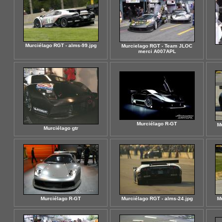
Murciélago RGT - alms-99.jpg
Murcielago RGT - Team JLOC
merci A007APL
Murciélago R-GT
M
Murciélago gtr
Murciélago R-GT
Murciélago RGT - alms-24.jpg
M