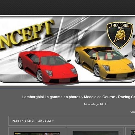
Lamborghini La gamme en photos
Modele de Course - Racing C
>
Murcielago RGT
Clas
Page :
<
1
[2]
3
...
20
21
22
>