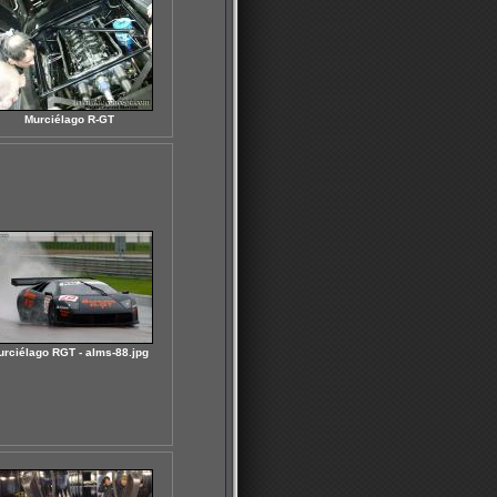
Murciélago R-GT
urciélago RGT - alms-88.jpg