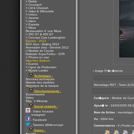
> Diablo
> Countach
> LM & Cheetah
> Jalpa & Silhouette
> Urraco
> Jarama
> Islero
> Espada
> Miura
Restauration d' une Miura
> 350 GT & 400 GT
> Concept Cars Lamborghini
Egoista - 2013
SUV Urus - Beijing 2012
Aventador Jota - Geneve 2012
> Modele de Course
Gallardo SuperTrofeo - GTR
> Photos en vrac
Valentino Balboni
> Events
> Ligne de Production
> Musée Lambo
Image Pr�c�dente
<
Techniques :
Donnees techniques
Histoire des modeles
Murcielago RGT - Team JLO
Historique de la marque
Telechargements :
Screensavers
Video
Cat�gorie :
Modele de Cour
Skin ' s Winamp
Ajout� le :
24/03/2006 08:
Social network :
- Video Youtube
Nom du fichier :
murcielago-
- Instagram
Vu :
2604 fois
- Facebook
- Tweetez @kldconcept
Commentaires :
0
Poster u
[
Autres :
Accueil