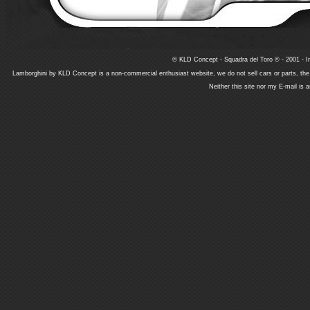
© KLD Concept - Squadra del Toro © - 2001 - In
Lamborghini by KLD Concept is a non-commercial enthusiast website, we do not sell cars or parts, th
Neither this site nor my E-mail is