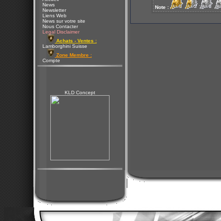
News
Note :
Newsletter
Liens Web
News sur votre site
Nous Contacter
Legal Disclaimer
Achats - Ventes :
Lamborghini Suisse
Zone Membre :
Compte
KLD Concept