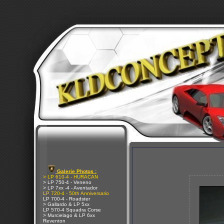
Galerie Photos :
> LP 610-4 - HURACAN
> LP 750-4 - Veneno
> LP 7xx -4 - Aventador
LP 720-4 - 50th Anniversario
LP 700-4 - Roadster
> Gallardo & LP 5xx
LP 570-4 Squadra Corse
> Murcielago & LP 6xx
Reventon