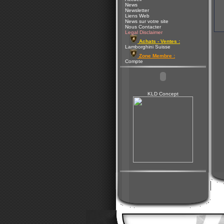
News
Newsletter
Liens Web
News sur votre site
Nous Contacter
Legal Disclaimer
Achats - Ventes :
Lamborghini Suisse
Zone Membre :
Compte
KLD Concept