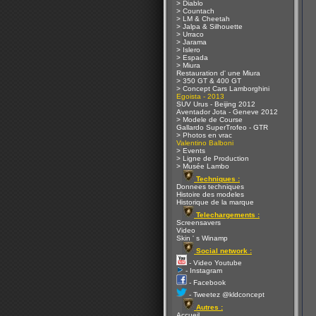
> Diablo
> Countach
> LM & Cheetah
> Jalpa & Silhouette
> Urraco
> Jarama
> Islero
> Espada
> Miura
Restauration d' une Miura
> 350 GT & 400 GT
> Concept Cars Lamborghini
Egoista - 2013
SUV Urus - Beijing 2012
Aventador Jota - Geneve 2012
> Modele de Course
Gallardo SuperTrofeo - GTR
> Photos en vrac
Valentino Balboni
> Events
> Ligne de Production
> Musée Lambo
Techniques :
Donnees techniques
Histoire des modeles
Historique de la marque
Telechargements :
Screensavers
Video
Skin ' s Winamp
Social network :
- Video Youtube
- Instagram
- Facebook
- Tweetez @kldconcept
Autres :
Accueil