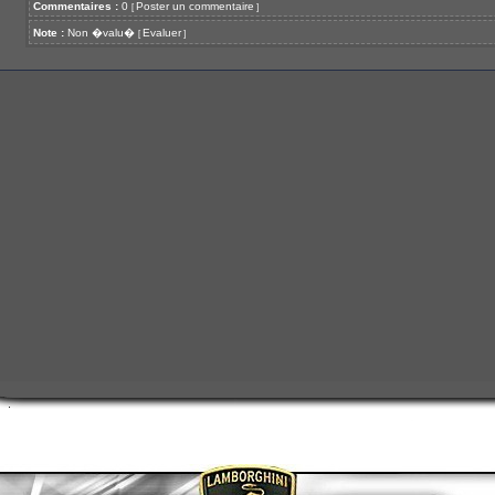
Commentaires :
0
Poster un commentaire
[
]
Note :
Non �valu�
Evaluer
[
]