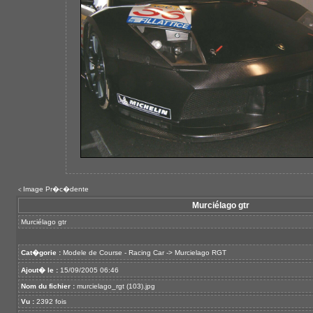
Image Pr�c�dente
<
Murciélago gtr
Murciélago gtr
Cat�gorie :
Modele de Course - Racing Car
->
Murcielago RGT
Ajout� le :
15/09/2005 06:46
Nom du fichier :
murcielago_rgt (103).jpg
Vu :
2392 fois