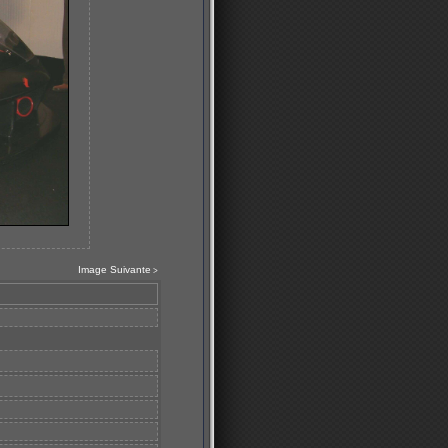
Image Suivante
>