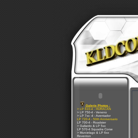
Galerie Photos :
> LP 610-4 - HURACAN
> LP 750-4 - Veneno
> LP 7xx -4 - Aventador
LP 720-4 - 50th Anniversario
LP 700-4 - Roadster
> Gallardo & LP 5xx
LP 570-4 Squadra Corse
> Murcielago & LP 6xx
Reventon