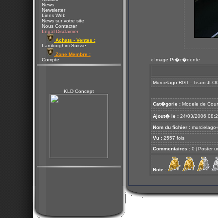
News
Newsletter
Liens Web
News sur votre site
Nous Contacter
Legal Disclaimer
Achats - Ventes :
Lamborghini Suisse
Zone Membre :
Compte
Image Pr�c�dente
<
Murcielago RGT - Team JLO
KLD Concept
Cat�gorie :
Modele de Cour
Ajout� le :
24/03/2006 08:
Nom du fichier :
murcielago-
Vu :
2557 fois
Commentaires :
0
Poster u
[
Note :