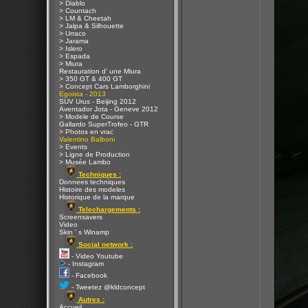
> Diablo
> Countach
> LM & Cheetah
> Jalpa & Silhouette
> Urraco
> Jarama
> Islero
> Espada
> Miura
Restauration d' une Miura
> 350 GT & 400 GT
> Concept Cars Lamborghini
Egoista - 2013
SUV Urus - Beijing 2012
Aventador Jota - Geneve 2012
> Modele de Course
Gallardo SuperTrofeo - GTR
> Photos en vrac
Valentino Balboni
> Events
> Ligne de Production
> Musée Lambo
Techniques :
Donnees techniques
Histoire des modeles
Historique de la marque
Telechargements :
Screensavers
Video
Skin ' s Winamp
Social network :
- Video Youtube
- Instagram
- Facebook
- Tweetez @kldconcept
Autres :
Accueil