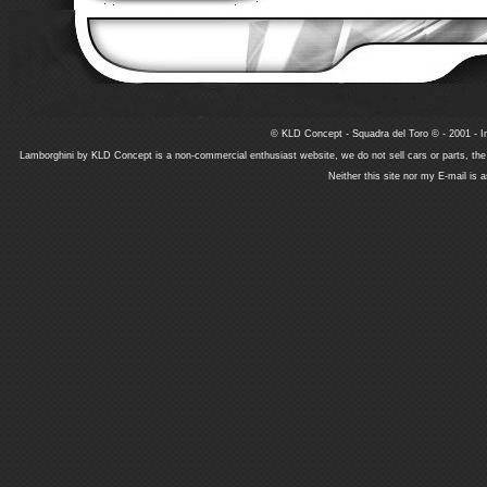
© KLD Concept - Squadra del Toro © - 2001 - In
Lamborghini by KLD Concept is a non-commercial enthusiast website, we do not sell cars or parts, th
Neither this site nor my E-mail is