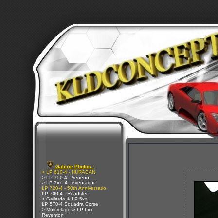
Galerie Photos :
> LP 610-4 - HURACAN
> LP 750-4 - Veneno
> LP 7xx -4 - Aventador
LP 720-4 - 50th Anniversario
LP 700-4 - Roadster
> Gallardo & LP 5xx
LP 570-4 Squadra Corse
> Murcielago & LP 6xx
Reventon