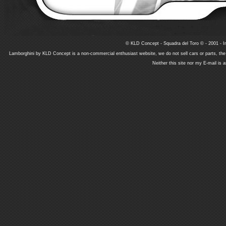
© KLD Concept - Squadra del Toro © - 2001 - In
Lamborghini by KLD Concept is a non-commercial enthusiast website, we do not sell cars or parts, th
Neither this site nor my E-mail is