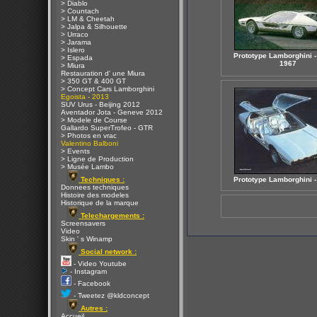
> Diablo
> Countach
> LM & Cheetah
> Jalpa & Silhouette
> Urraco
> Jarama
> Islero
Prototype Lamborghini -
> Espada
1967
> Miura
Restauration d' une Miura
> 350 GT & 400 GT
> Concept Cars Lamborghini
Egoista - 2013
SUV Urus - Beijing 2012
Aventador Jota - Geneve 2012
> Modele de Course
Gallardo SuperTrofeo - GTR
> Photos en vrac
Valentino Balboni
> Events
> Ligne de Production
> Musée Lambo
Techniques :
Prototype Lamborghini -
Donnees techniques
Histoire des modeles
Historique de la marque
Telechargements :
Screensavers
Video
Skin ' s Winamp
Social network :
- Video Youtube
- Instagram
- Facebook
- Tweetez @kldconcept
Autres :
Accueil