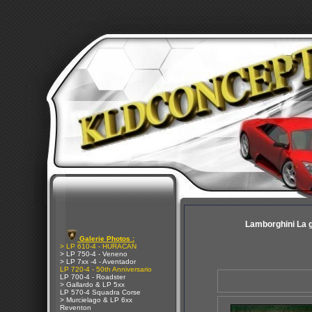
Lamborghini La
Galerie Photos :
> LP 610-4 - HURACAN
> LP 750-4 - Veneno
> LP 7xx -4 - Aventador
LP 720-4 - 50th Anniversario
LP 700-4 - Roadster
> Gallardo & LP 5xx
LP 570-4 Squadra Corse
> Murcielago & LP 6xx
Reventon