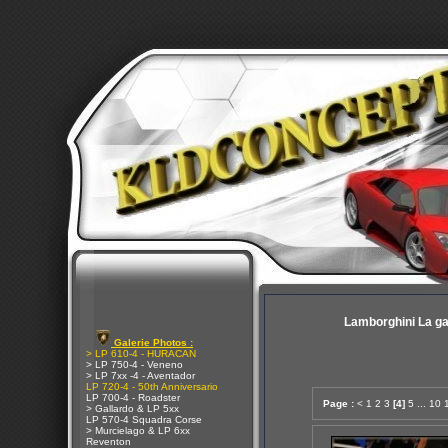
Lamborghini La g
Galerie Photos :
> LP 610-4 - HURACAN
> LP 750-4 - Veneno
> LP 7xx -4 - Aventador
LP 720-4 - 50th Anniversario
LP 700-4 - Roadster
Page :
<
1
2
3
[4]
5
...
10
> Gallardo & LP 5xx
LP 570-4 Squadra Corse
> Murcielago & LP 6xx
Reventon