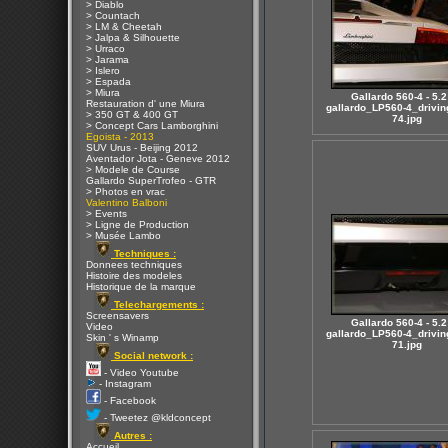
> Diablo
> Countach
> LM & Cheetah
> Jalpa & Silhouette
> Urraco
> Jarama
> Islero
> Espada
> Miura
Gallardo 560-4 - 5.2
Restauration d' une Miura
gallardo_LP560-4_drivin
> 350 GT & 400 GT
74.jpg
> Concept Cars Lamborghini
Egoista - 2013
SUV Urus - Beijing 2012
Aventador Jota - Geneve 2012
> Modele de Course
Gallardo SuperTrofeo - GTR
> Photos en vrac
Valentino Balboni
> Events
> Ligne de Production
> Musée Lambo
Techniques :
Donnees techniques
Histoire des modeles
Historique de la marque
Telechargements :
Screensavers
Gallardo 560-4 - 5.2
Video
gallardo_LP560-4_drivin
Skin ' s Winamp
71.jpg
Social network :
- Video Youtube
- Instagram
- Facebook
- Tweetez @kldconcept
Autres :
Accueil