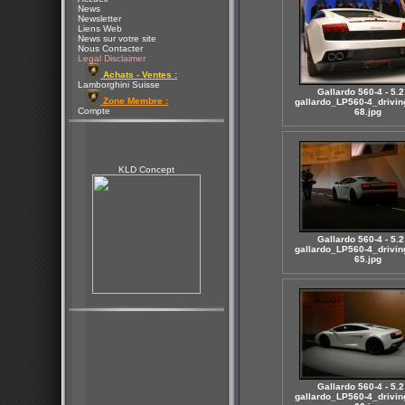
News
Newsletter
Liens Web
News sur votre site
Nous Contacter
Legal Disclaimer
Achats - Ventes :
Lamborghini Suisse
Gallardo 560-4 - 5.2
Zone Membre :
gallardo_LP560-4_drivin
Compte
68.jpg
KLD Concept
Gallardo 560-4 - 5.2
gallardo_LP560-4_drivin
65.jpg
Gallardo 560-4 - 5.2
gallardo_LP560-4_drivin