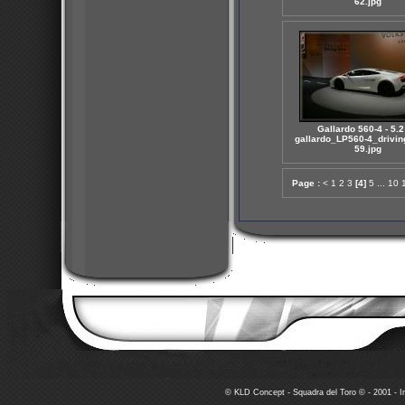
62.jpg
Gallardo 560-4 - 5.2
gallardo_LP560-4_drivin
59.jpg
Page :
<
1
2
3
[4]
5
...
10
© KLD Concept - Squadra del Toro © - 2001 - In