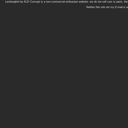
Lamborghini by KLD Concept is a non-commercial enthusiast website, we do not sell cars or parts, th
Neither this site nor my E-mail is