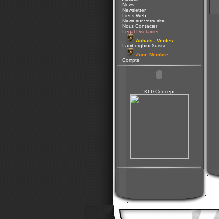
News
Newsletter
Liens Web
News sur votre site
Nous Contacter
Legal Disclaimer
Achats - Ventes :
Lamborghini Suisse
Zone Membre :
Compte
KLD Concept