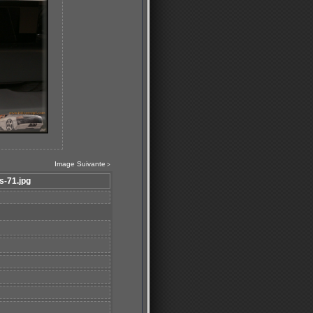
Image Suivante
>
s-71.jpg