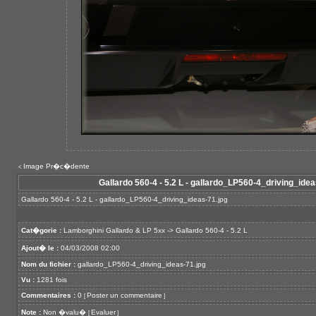
Image Pr�c�dente
<
Gallardo 560-4 - 5.2 L - gallardo_LP560-4_driving_idea
Gallardo 560-4 - 5.2 L - gallardo_LP560-4_driving_ideas-71.jpg
Cat�gorie :
Lamborghini Gallardo & LP 5xx
->
Gallardo 560-4 - 5.2 L
Ajout� le :
04/03/2008 02:00
Nom du fichier :
gallardo_LP560-4_driving_ideas-71.jpg
Vu :
1281 fois
Commentaires :
0
Poster un commentaire
[
]
Note :
Non �valu�
Evaluer
[
]