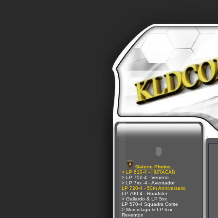
Galerie Photos :
> LP 610-4 - HURACAN
> LP 750-4 - Veneno
> LP 7xx -4 - Aventador
LP 720-4 - 50th Anniversario
LP 700-4 - Roadster
> Gallardo & LP 5xx
LP 570-4 Squadra Corse
> Murcielago & LP 6xx
Reventon