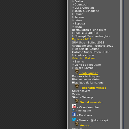
> Diablo
> Countach
> LM & Cheetah
> Jalpa & Silhouette
> Urraco
> Jarama
> Islero
> Espada
> Miura
Restauration d' une Miura
> 350 GT & 400 GT
> Concept Cars Lamborghini
Egoista - 2013
SUV Urus - Beijing 2012
Aventador Jota - Geneve 2012
> Modele de Course
Gallardo SuperTrofeo - GTR
> Photos en vrac
Valentino Balboni
> Events
> Ligne de Production
> Musée Lambo
Techniques :
Donnees techniques
Histoire des modeles
Historique de la marque
Telechargements :
Screensavers
Video
Skin ' s Winamp
Social network :
- Video Youtube
- Instagram
- Facebook
- Tweetez @kldconcept
Autres :
Accueil