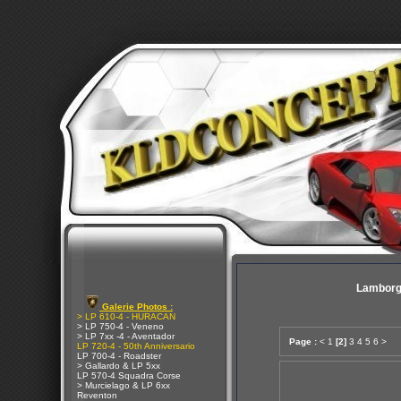
Lamborg
Galerie Photos :
> LP 610-4 - HURACAN
> LP 750-4 - Veneno
> LP 7xx -4 - Aventador
Page :
<
1
[2]
3
4
5
6
>
LP 720-4 - 50th Anniversario
LP 700-4 - Roadster
> Gallardo & LP 5xx
LP 570-4 Squadra Corse
> Murcielago & LP 6xx
Reventon