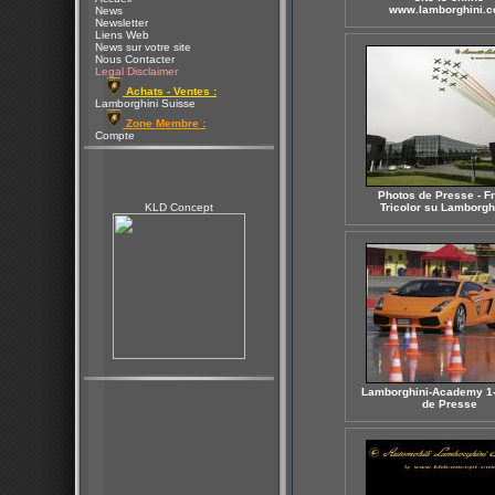
www.lamborghini.
News
Newsletter
Liens Web
News sur votre site
Nous Contacter
Legal Disclaimer
Achats - Ventes :
Lamborghini Suisse
Zone Membre :
Compte
Photos de Presse - F
KLD Concept
Tricolor su Lamborgh
Lamborghini-Academy 1-
de Presse