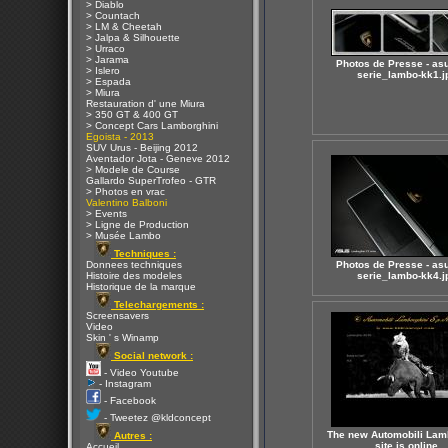
> Diablo
> Countach
> LM & Cheetah
> Jalpa & Silhouette
> Urraco
> Jarama
Photos de Presse - as
> Islero
serie_lambo-kk1.j
> Espada
> Miura
Restauration d' une Miura
> 350 GT & 400 GT
> Concept Cars Lamborghini
Egoista - 2013
SUV Urus - Beijing 2012
Aventador Jota - Geneve 2012
> Modele de Course
Gallardo SuperTrofeo - GTR
> Photos en vrac
Valentino Balboni
> Events
> Ligne de Production
> Musée Lambo
Techniques :
Donnees techniques
Photos de Presse - as
Histoire des modeles
serie_lambo-kk4.j
Historique de la marque
Telechargements :
Screensavers
Video
Skin ' s Winamp
Social network :
- Video Youtube
- Instagram
- Facebook
- Tweetez @kldconcept
The new Automobili Lam
Autres :
site is online
Accueil