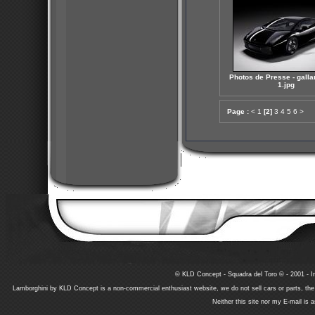
Photos de Presse - galla
1.jpg
Page :
<
1
[2]
3
4
5
6
>
© KLD Concept - Squadra del Toro © - 2001 - In
Lamborghini by KLD Concept is a non-commercial enthusiast website, we do not sell cars or parts, th
Neither this site nor my E-mail is