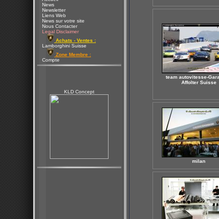
News
Newsletter
Liens Web
News sur votre site
Nous Contacter
Legal Disclaimer
Achats - Ventes :
Lamborghini Suisse
Zone Membre :
Compte
team autovitesse-Gar
Affolter Suisse
KLD Concept
milan