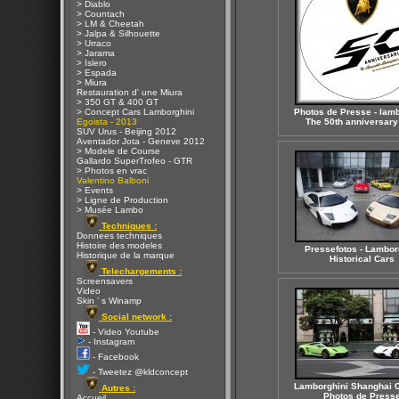
> Diablo
> Countach
> LM & Cheetah
> Jalpa & Silhouette
> Urraco
> Jarama
> Islero
> Espada
> Miura
Restauration d' une Miura
> 350 GT & 400 GT
> Concept Cars Lamborghini
Photos de Presse - lamb
Egoista - 2013
The 50th anniversary
SUV Urus - Beijing 2012
Aventador Jota - Geneve 2012
> Modele de Course
Gallardo SuperTrofeo - GTR
> Photos en vrac
Valentino Balboni
> Events
> Ligne de Production
> Musée Lambo
Techniques :
Donnees techniques
Histoire des modeles
Pressefotos - Lambor
Historique de la marque
Historical Cars
Telechargements :
Screensavers
Video
Skin ' s Winamp
Social network :
- Video Youtube
- Instagram
- Facebook
- Tweetez @kldconcept
Lamborghini Shanghai Ce
Autres :
Photos de Press
Accueil