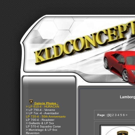
Lamborg
Galerie Photos :
> LP 610-4 - HURACAN
> LP 750-4 - Veneno
> LP 7xx -4 - Aventador
Page :
[1]
2
3
4
5
6
>
LP 720-4 - 50th Anniversario
LP 700-4 - Roadster
> Gallardo & LP 5xx
LP 570-4 Squadra Corse
> Murcielago & LP 6xx
Reventon