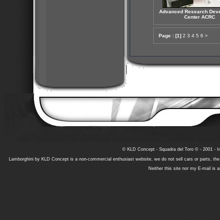
Advanced Research Dev
Center ACRC
Page :
[1]
2
3
4
5
6
>
© KLD Concept - Squadra del Toro © - 2001 - In
Lamborghini by KLD Concept is a non-commercial enthusiast website, we do not sell cars or parts, th
Neither this site nor my E-mail is