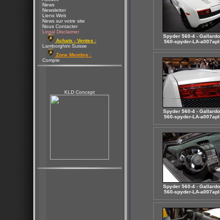
News
Newsletter
Liens Web
News sur votre site
Nous Contacter
Legal Disclaimer
Spyder 560-4 - Gallardo 
Achats - Ventes :
560-spyder-LA-a007apl
Lamborghini Suisse
Zone Membre :
Compte
KLD Concept
Spyder 560-4 - Gallardo 
560-spyder-LA-a007apl
Spyder 560-4 - Gallardo 
560-spyder-LA-a007apl