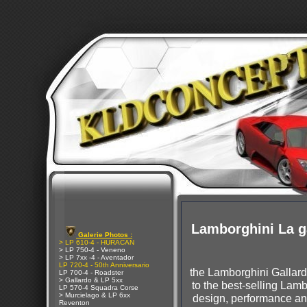
Lamborghini La 
Galerie Photos :
> LP 610-4 - HURACAN
> LP 750-4 - Veneno
> LP 7xx -4 - Aventador
LP 720-4 - 50th Anniversario
the Lamborghini Gallard
LP 700-4 - Roadster
> Gallardo & LP 5xx
to the best-selling Lam
LP 570-4 Squadra Corse
> Murcielago & LP 6xx
design, performance and
Reventon