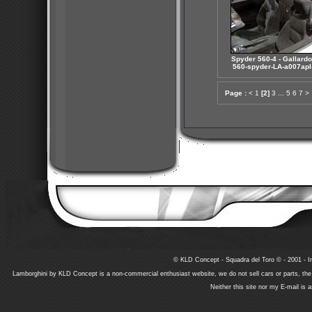
Spyder 560-4 - Gallardo 
560-spyder-LA-a007apl
Page :
<
1
[2]
3
...
5
6
7
>
© KLD Concept - Squadra del Toro © - 2001 - In
Lamborghini by KLD Concept is a non-commercial enthusiast website, we do not sell cars or parts, th
Neither this site nor my E-mail is