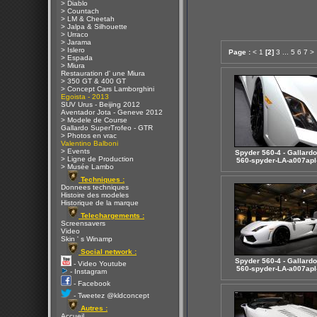
> Diablo
> Countach
> LM & Cheetah
> Jalpa & Silhouette
> Urraco
> Jarama
> Islero
Page :
<
1
[2]
3
...
5
6
7
>
> Espada
> Miura
Restauration d' une Miura
> 350 GT & 400 GT
> Concept Cars Lamborghini
Egoista - 2013
SUV Urus - Beijing 2012
Aventador Jota - Geneve 2012
> Modele de Course
Gallardo SuperTrofeo - GTR
> Photos en vrac
Valentino Balboni
> Events
Spyder 560-4 - Gallardo 
> Ligne de Production
560-spyder-LA-a007apl
> Musée Lambo
Techniques :
Donnees techniques
Histoire des modeles
Historique de la marque
Telechargements :
Screensavers
Video
Skin ' s Winamp
Social network :
Spyder 560-4 - Gallardo 
- Video Youtube
560-spyder-LA-a007apl
- Instagram
- Facebook
- Tweetez @kldconcept
Autres :
Accueil