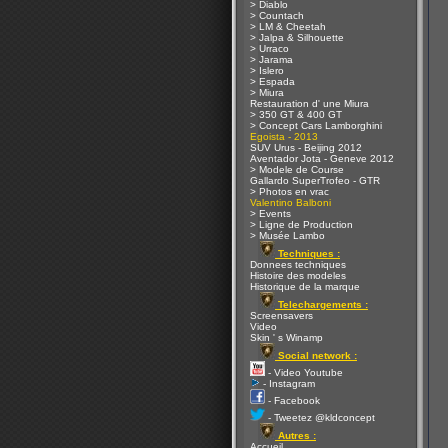
> Diablo
> Countach
> LM & Cheetah
> Jalpa & Silhouette
> Urraco
> Jarama
> Islero
> Espada
> Miura
Restauration d' une Miura
> 350 GT & 400 GT
> Concept Cars Lamborghini
Egoista - 2013
SUV Urus - Beijing 2012
Aventador Jota - Geneve 2012
> Modele de Course
Gallardo SuperTrofeo - GTR
> Photos en vrac
Valentino Balboni
> Events
> Ligne de Production
> Musée Lambo
Techniques :
Donnees techniques
Histoire des modeles
Historique de la marque
Telechargements :
Screensavers
Video
Skin ' s Winamp
Social network :
- Video Youtube
- Instagram
- Facebook
- Tweetez @kldconcept
Autres :
Accueil