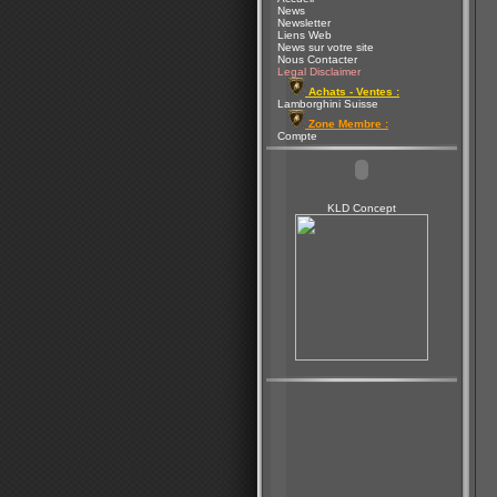
News
Newsletter
Liens Web
News sur votre site
Nous Contacter
Legal Disclaimer
Achats - Ventes :
Lamborghini Suisse
Zone Membre :
Compte
KLD Concept