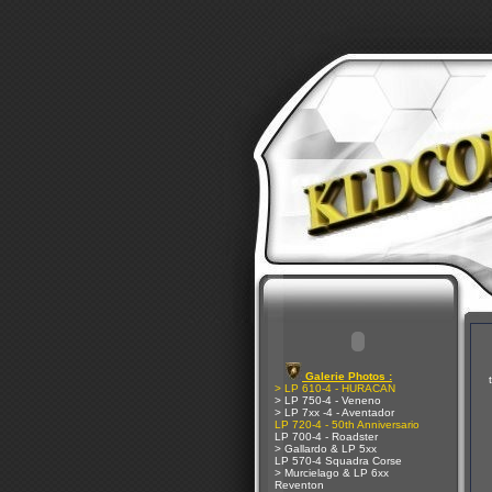
Galerie Photos :
> LP 610-4 - HURACAN
> LP 750-4 - Veneno
> LP 7xx -4 - Aventador
LP 720-4 - 50th Anniversario
LP 700-4 - Roadster
> Gallardo & LP 5xx
LP 570-4 Squadra Corse
> Murcielago & LP 6xx
Reventon