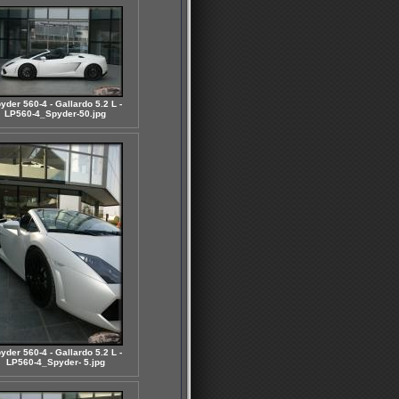
yder 560-4 - Gallardo 5.2 L -
LP560-4_Spyder-50.jpg
yder 560-4 - Gallardo 5.2 L -
LP560-4_Spyder- 5.jpg