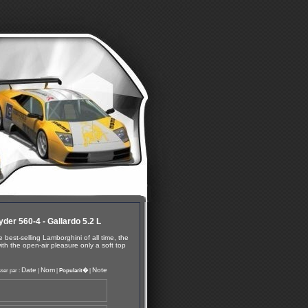
der 560-4 - Gallardo 5.2 L
est-selling Lamborghini of all time, the
h the open-air pleasure only a soft top
Date
Nom
Note
ser par :
|
|
Popularit�
|