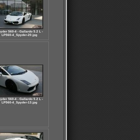
yder 560-4 - Gallardo 5.2 L -
LP560-4_Spyder-20.jpg
yder 560-4 - Gallardo 5.2 L -
LP560-4_Spyder-13.jpg