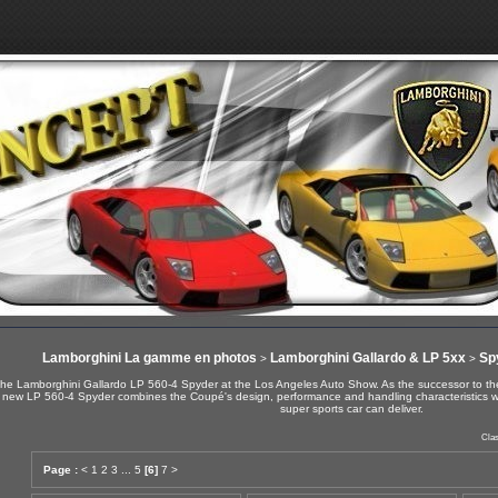
Lamborghini La gamme en photos
Lamborghini Gallardo & LP 5xx
Spy
>
>
the Lamborghini Gallardo LP 560-4 Spyder at the Los Angeles Auto Show. As the successor to the b
new LP 560-4 Spyder combines the Coupé's design, performance and handling characteristics wit
super sports car can deliver.
Clas
Page :
<
1
2
3
...
5
[6]
7
>