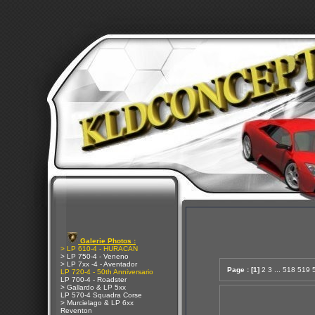
Galerie Photos :
> LP 610-4 - HURACAN
> LP 750-4 - Veneno
> LP 7xx -4 - Aventador
Page :
[1]
2
3
...
518
519
LP 720-4 - 50th Anniversario
LP 700-4 - Roadster
> Gallardo & LP 5xx
LP 570-4 Squadra Corse
> Murcielago & LP 6xx
Reventon