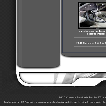
merci a www.lambocar
estoque-interior
Page :
[1]
2
3
...
518
519
© KLD Concept - Squadra del Toro © - 2001 - In
Lamborghini by KLD Concept is a non-commercial enthusiast website, we do not sell cars or parts, th