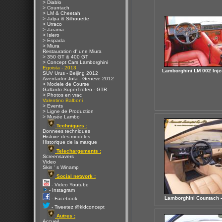
> Diablo
> Countach
> LM & Cheetah
> Jalpa & Silhouette
> Urraco
> Jarama
> Islero
> Espada
> Miura
Restauration d' une Miura
> 350 GT & 400 GT
> Concept Cars Lamborghini
Egoista - 2013
Lamborghini LM 002 Inje
SUV Urus - Beijing 2012
Aventador Jota - Geneve 2012
> Modele de Course
Gallardo SuperTrofeo - GTR
> Photos en vrac
Valentino Balboni
> Events
> Ligne de Production
> Musée Lambo
Techniques :
Donnees techniques
Histoire des modeles
Historique de la marque
Telechargements :
Screensavers
Video
Skin ' s Winamp
Social network :
- Video Youtube
- Instagram
Lamborghini Countach -
- Facebook
- Tweetez @kldconcept
Autres :
Accueil