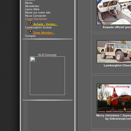
News
Newsletter
Liens Web
News sur votre site
Nous Contacter
Legal Disclaimer
Achats - Ventes :
Espada officiel pre
Lamborghini Suisse
Zone Membre :
Compte
KLD Concept
Lamborghini Cheet
Merry christmas / Joyeu
by kldconcept.co