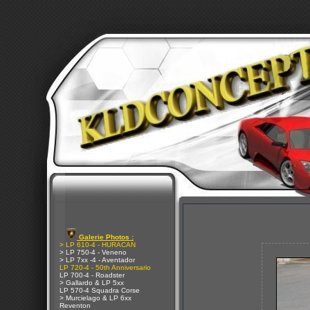
Galerie Photos :
> LP 610-4 - HURACAN
> LP 750-4 - Veneno
> LP 7xx -4 - Aventador
LP 720-4 - 50th Anniversario
LP 700-4 - Roadster
> Gallardo & LP 5xx
LP 570-4 Squadra Corse
> Murcielago & LP 6xx
Reventon