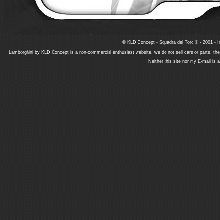
© KLD Concept - Squadra del Toro © - 2001 - In
Lamborghini by KLD Concept is a non-commercial enthusiast website, we do not sell cars or parts, th
Neither this site nor my E-mail is