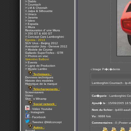
> Diablo
> Countach
> LM & Cheetah
> Jalpa & Silhouette
> Urraco
> Jarama
> Islero
> Espada
> Miura
Restauration d' une Miura
> 350 GT & 400 GT
> Concept Cars Lamborghini
Egoista - 2013
SUV Urus - Beijing 2012
Aventador Jota - Geneve 2012
> Modele de Course
Gallardo SuperTrofeo - GTR
> Photos en vrac
Valentino Balboni
> Events
> Ligne de Production
> Musée Lambo
Image Pr�c�dente
<
Techniques :
Donnees techniques
Histoire des modeles
Lamborghini Countach - lp-4
Historique de la marque
Telechargements :
Screensavers
Video
Cat�gorie :
Lamborghini Co
Skin ' s Winamp
Ajout� le :
15/09/2005 18:
Social network :
- Video Youtube
Nom du fichier :
lp400-aaa6
- Instagram
Vu :
9888 fois
- Facebook
- Tweetez @kldconcept
Commentaires :
0
Poster u
[
Autres :
Accueil