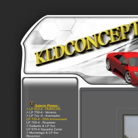
Galerie Photos :
> LP 610-4 - HURACAN
> LP 750-4 - Veneno
> LP 7xx -4 - Aventador
LP 720-4 - 50th Anniversario
LP 700-4 - Roadster
> Gallardo & LP 5xx
LP 570-4 Squadra Corse
> Murcielago & LP 6xx
Reventon