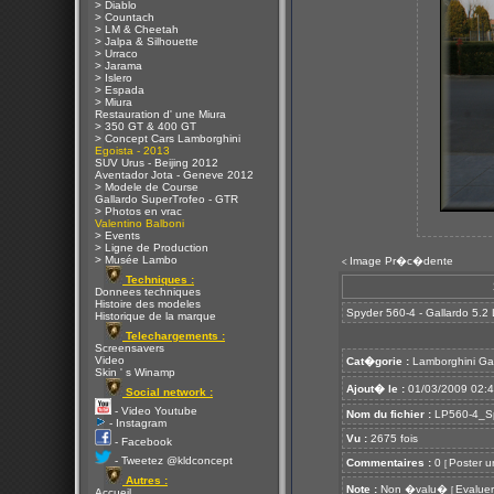
> Diablo
> Countach
> LM & Cheetah
> Jalpa & Silhouette
> Urraco
> Jarama
> Islero
> Espada
> Miura
Restauration d' une Miura
> 350 GT & 400 GT
> Concept Cars Lamborghini
Egoista - 2013
SUV Urus - Beijing 2012
Aventador Jota - Geneve 2012
> Modele de Course
Gallardo SuperTrofeo - GTR
> Photos en vrac
Valentino Balboni
> Events
> Ligne de Production
> Musée Lambo
Image Pr�c�dente
<
Techniques :
Donnees techniques
Histoire des modeles
Spyder 560-4 - Gallardo 5.2
Historique de la marque
Telechargements :
Screensavers
Video
Cat�gorie :
Lamborghini Ga
Skin ' s Winamp
Ajout� le :
01/03/2009 02:
Social network :
- Video Youtube
Nom du fichier :
LP560-4_Sp
- Instagram
Vu :
2675 fois
- Facebook
- Tweetez @kldconcept
Commentaires :
0
Poster u
[
Autres :
Note :
Non �valu�
Evaluer
[
Accueil