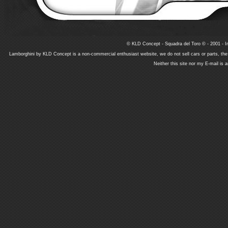
© KLD Concept - Squadra del Toro © - 2001 - In
Lamborghini by KLD Concept is a non-commercial enthusiast website, we do not sell cars or parts, th
Neither this site nor my E-mail is