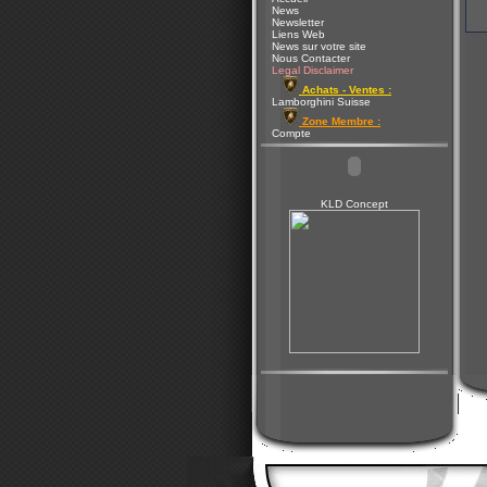
News
Newsletter
Liens Web
News sur votre site
Nous Contacter
Legal Disclaimer
Achats - Ventes :
Lamborghini Suisse
Zone Membre :
Compte
KLD Concept