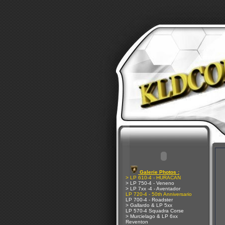
Galerie Photos :
> LP 610-4 - HURACAN
> LP 750-4 - Veneno
> LP 7xx -4 - Aventador
LP 720-4 - 50th Anniversario
LP 700-4 - Roadster
> Gallardo & LP 5xx
LP 570-4 Squadra Corse
> Murcielago & LP 6xx
Reventon