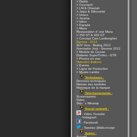
> Diablo
> Countach
> LM & Cheetah
> Jalpa & Silhouette
> Urraco
> Jarama
> Islero
> Espada
> Miura
Restauration d' une Miura
> 350 GT & 400 GT
> Concept Cars Lamborghini
Egoista - 2013
SUV Urus - Beijing 2012
Aventador Jota - Geneve 2012
> Modele de Course
Gallardo SuperTrofeo - GTR
> Photos en vrac
Valentino Balboni
> Events
> Ligne de Production
> Musée Lambo
Techniques :
Donnees techniques
Histoire des modeles
Historique de la marque
Telechargements :
Screensavers
Video
Skin ' s Winamp
Social network :
- Video Youtube
- Instagram
- Facebook
- Tweetez @kldconcept
Autres :
Accueil