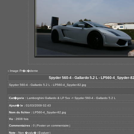
Image Pr�c�dente
<
Spyder 560-4 - Gallardo 5.2 L - LP560-4_Spyder-82
Spyder 560-4 - Gallardo 5.2 L - LP560-4_Spyder-82.jpg
Cat�gorie :
Lamborghini Gallardo & LP 5xx
->
Spyder 560-4 - Gallardo 5.2 L
Ajout� le :
01/03/2009 02:43
Nom du fichier :
LP560-4_Spyder-82.jpg
Vu :
2608 fois
Commentaires :
0
Poster un commentaire
[
]
Note :
Non �valu�
Evaluer
[
]