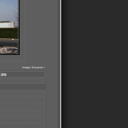
Image Suivante
>
.jpg