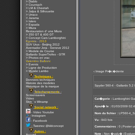
> Diablo
> Countach
> LM & Cheetah
> Jalpa & Silhouette
> Urraco
> Jarama
> Islero
> Espada
> Miura
Restauration d' une Miura
> 350 GT & 400 GT
> Concept Cars Lamborghini
Egoista - 2013
SUV Urus - Beijing 2012
Aventador Jota - Geneve 2012
> Modele de Course
Gallardo SuperTrofeo - GTR
> Photos en vrac
Valentino Balboni
> Events
> Ligne de Production
> Musée Lambo
Image Pr�c�dente
<
Techniques :
Donnees techniques
Histoire des modeles
Spyder 560-4 - Gallardo 5.2
Historique de la marque
Telechargements :
Screensavers
Video
Cat�gorie :
Lamborghini Ga
Skin ' s Winamp
Ajout� le :
01/03/2009 02:
Social network :
- Video Youtube
Nom du fichier :
LP560-4_Sp
- Instagram
Vu :
943 fois
- Facebook
- Tweetez @kldconcept
Commentaires :
0
Poster u
[
Autres :
Note :
Non �valu�
Evaluer
[
Accueil