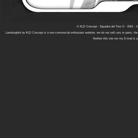
© KLD Concept - Squadra del Toro © - 2001 - In
Lamborghini by KLD Concept is a non-commercial enthusiast website, we do not sell cars or parts, th
Neither this site nor my E-mail is