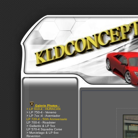
Galerie Photos :
> LP 610-4 - HURACAN
> LP 750-4 - Veneno
> LP 7xx -4 - Aventador
LP 720-4 - 50th Anniversario
LP 700-4 - Roadster
> Gallardo & LP 5xx
LP 570-4 Squadra Corse
> Murcielago & LP 6xx
Reventon