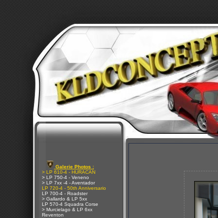
Galerie Photos :
> LP 610-4 - HURACAN
> LP 750-4 - Veneno
> LP 7xx -4 - Aventador
LP 720-4 - 50th Anniversario
LP 700-4 - Roadster
> Gallardo & LP 5xx
LP 570-4 Squadra Corse
> Murcielago & LP 6xx
Reventon