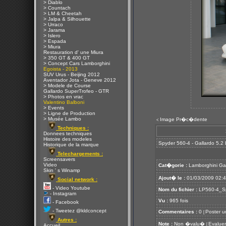
> Diablo
> Countach
> LM & Cheetah
> Jalpa & Silhouette
> Urraco
> Jarama
> Islero
> Espada
> Miura
Restauration d' une Miura
> 350 GT & 400 GT
> Concept Cars Lamborghini
Egoista - 2013
SUV Urus - Beijing 2012
Aventador Jota - Geneve 2012
> Modele de Course
Gallardo SuperTrofeo - GTR
> Photos en vrac
Valentino Balboni
> Events
> Ligne de Production
> Musée Lambo
Image Pr�c�dente
<
Techniques :
Donnees techniques
Histoire des modeles
Spyder 560-4 - Gallardo 5.2
Historique de la marque
Telechargements :
Screensavers
Video
Cat�gorie :
Lamborghini Ga
Skin ' s Winamp
Ajout� le :
01/03/2009 02:
Social network :
- Video Youtube
Nom du fichier :
LP560-4_Sp
- Instagram
Vu :
965 fois
- Facebook
- Tweetez @kldconcept
Commentaires :
0
Poster u
[
Autres :
Note :
Non �valu�
Evaluer
[
Accueil