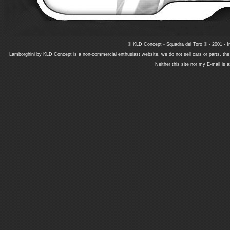
© KLD Concept - Squadra del Toro © - 2001 - In
Lamborghini by KLD Concept is a non-commercial enthusiast website, we do not sell cars or parts, th
Neither this site nor my E-mail is