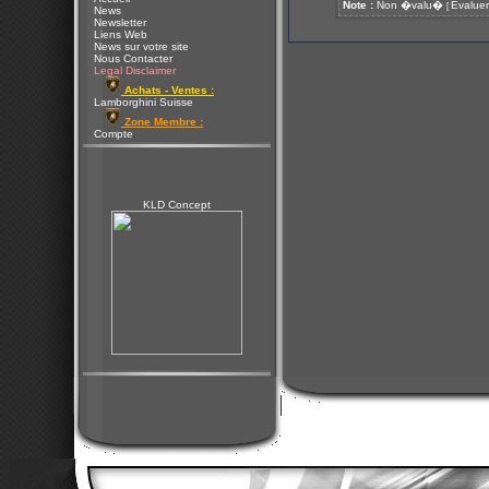
Note :
Non �valu�
Evaluer
[
News
Newsletter
Liens Web
News sur votre site
Nous Contacter
Legal Disclaimer
Achats - Ventes :
Lamborghini Suisse
Zone Membre :
Compte
KLD Concept