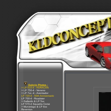
Galerie Photos :
> LP 610-4 - HURACAN
> LP 750-4 - Veneno
> LP 7xx -4 - Aventador
LP 720-4 - 50th Anniversario
LP 700-4 - Roadster
> Gallardo & LP 5xx
LP 570-4 Squadra Corse
> Murcielago & LP 6xx
Reventon