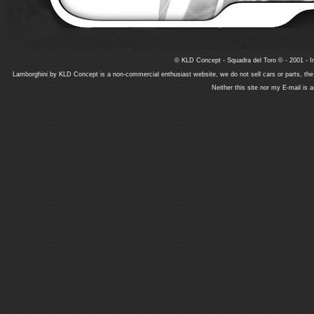
© KLD Concept - Squadra del Toro © - 2001 - In
Lamborghini by KLD Concept is a non-commercial enthusiast website, we do not sell cars or parts, th
Neither this site nor my E-mail is