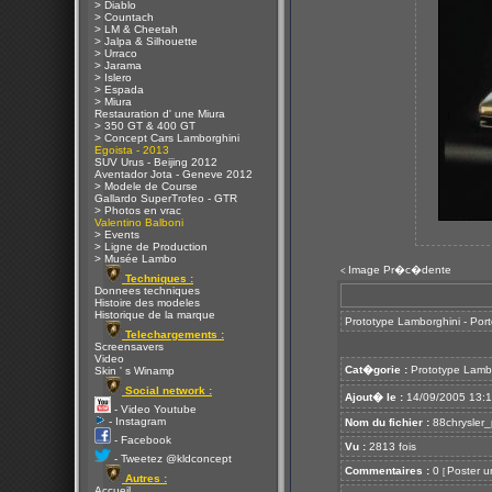
> Diablo
> Countach
> LM & Cheetah
> Jalpa & Silhouette
> Urraco
> Jarama
> Islero
> Espada
> Miura
Restauration d' une Miura
> 350 GT & 400 GT
> Concept Cars Lamborghini
Egoista - 2013
SUV Urus - Beijing 2012
Aventador Jota - Geneve 2012
> Modele de Course
Gallardo SuperTrofeo - GTR
> Photos en vrac
Valentino Balboni
> Events
> Ligne de Production
> Musée Lambo
Image Pr�c�dente
<
Techniques :
Donnees techniques
Histoire des modeles
Historique de la marque
Prototype Lamborghini - Por
Telechargements :
Screensavers
Video
Cat�gorie :
Prototype Lamb
Skin ' s Winamp
Social network :
Ajout� le :
14/09/2005 13:
- Video Youtube
- Instagram
Nom du fichier :
88chrysler_
- Facebook
Vu :
2813 fois
- Tweetez @kldconcept
Commentaires :
0
Poster u
[
Autres :
Accueil