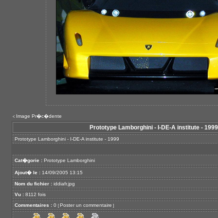
Image Pr�c�dente
<
Prototype Lamborghini - I-DE-A institute - 1999
Prototype Lamborghini - I-DE-A institute - 1999
Cat�gorie :
Prototype Lamborghini
Ajout� le :
14/09/2005 13:15
Nom du fichier :
iddiafr.jpg
Vu :
8112 fois
Commentaires :
0
Poster un commentaire
[
]