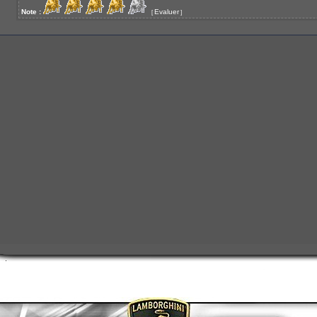
Note :
Evaluer
[
]