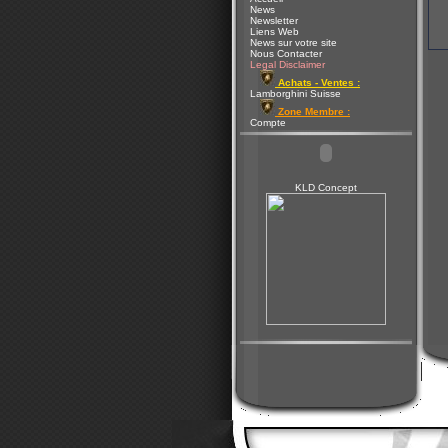
News
Newsletter
Liens Web
News sur votre site
Nous Contacter
Legal Disclaimer
Achats - Ventes :
Lamborghini Suisse
Zone Membre :
Compte
KLD Concept