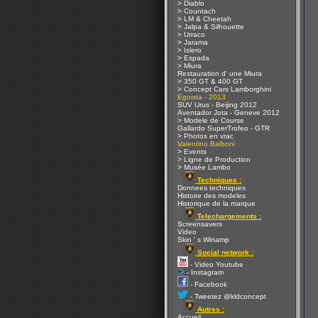
> Diablo
> Countach
> LM & Cheetah
> Jalpa & Silhouette
> Urraco
> Jarama
> Islero
> Espada
> Miura
Restauration d' une Miura
> 350 GT & 400 GT
> Concept Cars Lamborghini
Egoista - 2013
SUV Urus - Beijing 2012
Aventador Jota - Geneve 2012
> Modele de Course
Gallardo SuperTrofeo - GTR
> Photos en vrac
Valentino Balboni
> Events
> Ligne de Production
> Musée Lambo
Techniques :
Donnees techniques
Histoire des modeles
Historique de la marque
Telechargements :
Screensavers
Video
Skin ' s Winamp
Social network :
- Video Youtube
- Instagram
- Facebook
- Tweetez @kldconcept
Autres :
Accueil