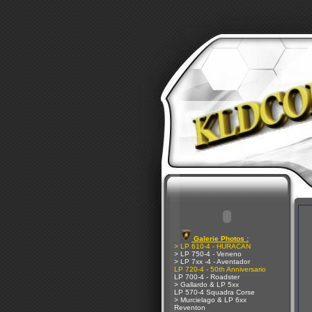
Galerie Photos :
> LP 610-4 - HURACAN
> LP 750-4 - Veneno
> LP 7xx -4 - Aventador
LP 720-4 - 50th Anniversario
LP 700-4 - Roadster
> Gallardo & LP 5xx
LP 570-4 Squadra Corse
> Murcielago & LP 6xx
Reventon