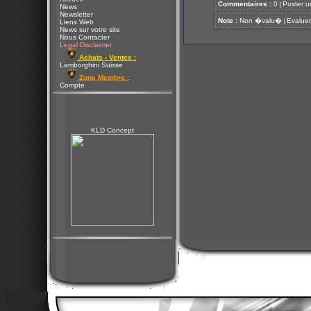
Commentaires :
0
Poster u
[
News
Newsletter
Note :
Non �valu�
Evaluer
[
Liens Web
News sur votre site
Nous Contacter
Legal Disclaimer
Achats - Ventes :
Lamborghini Suisse
Zone Membre :
Compte
KLD Concept