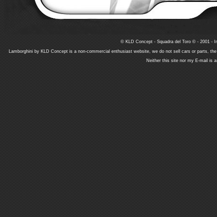
© KLD Concept - Squadra del Toro © - 2001 - In
Lamborghini by KLD Concept is a non-commercial enthusiast website, we do not sell cars or parts, th
Neither this site nor my E-mail is