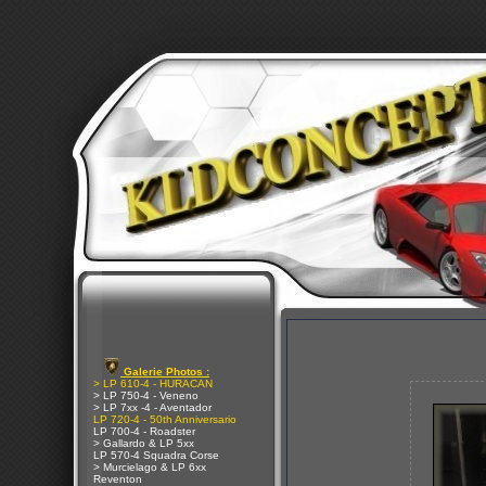
Galerie Photos :
> LP 610-4 - HURACAN
> LP 750-4 - Veneno
> LP 7xx -4 - Aventador
LP 720-4 - 50th Anniversario
LP 700-4 - Roadster
> Gallardo & LP 5xx
LP 570-4 Squadra Corse
> Murcielago & LP 6xx
Reventon