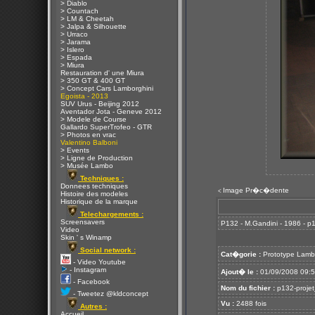
> Diablo
> Countach
> LM & Cheetah
> Jalpa & Silhouette
> Urraco
> Jarama
> Islero
> Espada
> Miura
Restauration d' une Miura
> 350 GT & 400 GT
> Concept Cars Lamborghini
Egoista - 2013
SUV Urus - Beijing 2012
Aventador Jota - Geneve 2012
> Modele de Course
Gallardo SuperTrofeo - GTR
> Photos en vrac
Valentino Balboni
> Events
> Ligne de Production
> Musée Lambo
Techniques :
Donnees techniques
Image Pr�c�dente
<
Histoire des modeles
Historique de la marque
Telechargements :
Screensavers
P132 - M.Gandini - 1986 - p1
Video
Skin ' s Winamp
Social network :
Cat�gorie :
Prototype Lamb
- Video Youtube
- Instagram
Ajout� le :
01/09/2008 09:
- Facebook
Nom du fichier :
p132-projet
- Tweetez @kldconcept
Vu :
2488 fois
Autres :
Accueil