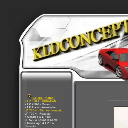
Galerie Photos :
> LP 610-4 - HURACAN
> LP 750-4 - Veneno
> LP 7xx -4 - Aventador
LP 720-4 - 50th Anniversario
LP 700-4 - Roadster
> Gallardo & LP 5xx
LP 570-4 Squadra Corse
> Murcielago & LP 6xx
Reventon