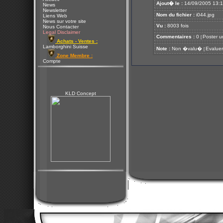
Ajout� le :
14/09/2005 13:
News
Newsletter
Nom du fichier :
i044.jpg
Liens Web
News sur votre site
Vu :
8003 fois
Nous Contacter
Legal Disclaimer
Commentaires :
0
Poster u
[
Achats - Ventes :
Lamborghini Suisse
Note :
Non �valu�
Evaluer
[
Zone Membre :
Compte
KLD Concept