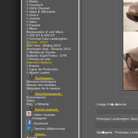
> Diablo
> Countach
> LM & Cheetah
> Jalpa & Silhouette
> Urraco
> Jarama
> Islero
> Espada
> Miura
Restauration d' une Miura
> 350 GT & 400 GT
> Concept Cars Lamborghini
Egoista - 2013
SUV Urus - Beijing 2012
Aventador Jota - Geneve 2012
> Modele de Course
Gallardo SuperTrofeo - GTR
> Photos en vrac
Valentino Balboni
> Events
> Ligne de Production
> Musée Lambo
Techniques :
Donnees techniques
Histoire des modeles
Historique de la marque
Telechargements :
Screensavers
Video
Skin ' s Winamp
Image Pr�c�dente
<
Social network :
- Video Youtube
- Instagram
Prototype Lamborghini -Marc
- Facebook
- Tweetez @kldconcept
Cat�gorie :
Prototype Lamb
Autres :
Accueil