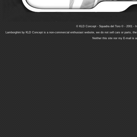
© KLD Concept - Squadra del Toro © - 2001 - In
Lamborghini by KLD Concept is a non-commercial enthusiast website, we do not sell cars or parts, th
Neither this site nor my E-mail is