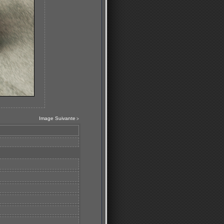
Image Suivante
>