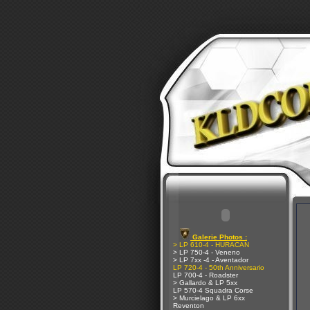
Galerie Photos :
> LP 610-4 - HURACAN
> LP 750-4 - Veneno
> LP 7xx -4 - Aventador
LP 720-4 - 50th Anniversario
LP 700-4 - Roadster
> Gallardo & LP 5xx
LP 570-4 Squadra Corse
> Murcielago & LP 6xx
Reventon