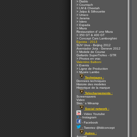
> Diablo
> Countach
> LM & Cheetah
> Jalpa & Silhouette
> Urraco
> Jarama
> Islero
> Espada
> Miura
Restauration d' une Miura
> 350 GT & 400 GT
> Concept Cars Lamborghini
Egoista - 2013
SUV Urus - Beijing 2012
Aventador Jota - Geneve 2012
> Modele de Course
Gallardo SuperTrofeo - GTR
> Photos en vrac
Valentino Balboni
> Events
> Ligne de Production
> Musée Lambo
Techniques :
Donnees techniques
Histoire des modeles
Historique de la marque
Telechargements :
Screensavers
Video
Skin ' s Winamp
Social network :
- Video Youtube
- Instagram
- Facebook
- Tweetez @kldconcept
Autres :
Accueil