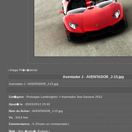
Image Pr�c�dente
<
Aventador J - AVENTADOR_J-15.jpg
Aventador J - AVENTADOR_J-15.jpg
Cat�gorie :
Prototype Lamborghini
->
Aventador Jota Geneve 2012
Ajout� le :
05/03/2012 23:40
Nom du fichier :
AVENTADOR_J-15.jpg
Vu :
3414 fois
Commentaires :
0
Poster un commentaire
[
]
Note :
Non �valu�
Evaluer
[
]