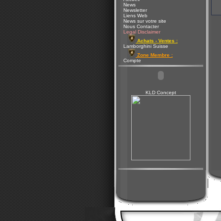
News
Newsletter
Liens Web
News sur votre site
Nous Contacter
Legal Disclaimer
Achats - Ventes :
Lamborghini Suisse
Zone Membre :
Compte
KLD Concept