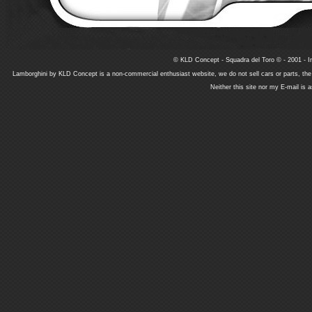
© KLD Concept - Squadra del Toro © - 2001 - In
Lamborghini by KLD Concept is a non-commercial enthusiast website, we do not sell cars or parts, th
Neither this site nor my E-mail is