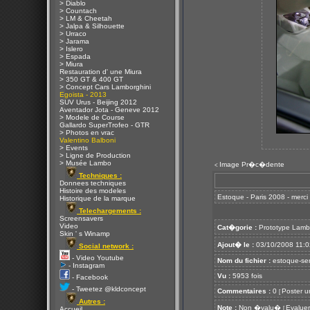
> Diablo
> Countach
> LM & Cheetah
> Jalpa & Silhouette
> Urraco
> Jarama
> Islero
> Espada
> Miura
Restauration d' une Miura
> 350 GT & 400 GT
> Concept Cars Lamborghini
Egoista - 2013
SUV Urus - Beijing 2012
Aventador Jota - Geneve 2012
> Modele de Course
Gallardo SuperTrofeo - GTR
> Photos en vrac
Valentino Balboni
> Events
> Ligne de Production
> Musée Lambo
Image Pr�c�dente
<
Techniques :
Donnees techniques
Histoire des modeles
Estoque - Paris 2008 - merc
Historique de la marque
Telechargements :
Screensavers
Video
Cat�gorie :
Prototype Lamb
Skin ' s Winamp
Ajout� le :
03/10/2008 11:0
Social network :
- Video Youtube
Nom du fichier :
estoque-se
- Instagram
Vu :
5953 fois
- Facebook
- Tweetez @kldconcept
Commentaires :
0
Poster u
[
Autres :
Note :
Non �valu�
Evaluer
[
Accueil