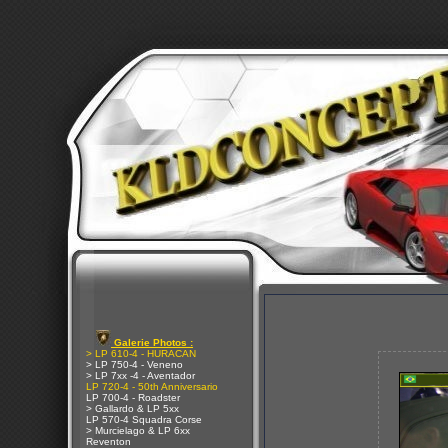
Galerie Photos :
> LP 610-4 - HURACAN
> LP 750-4 - Veneno
> LP 7xx -4 - Aventador
LP 720-4 - 50th Anniversario
LP 700-4 - Roadster
> Gallardo & LP 5xx
LP 570-4 Squadra Corse
> Murcielago & LP 6xx
Reventon