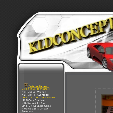
Galerie Photos :
> LP 610-4 - HURACAN
> LP 750-4 - Veneno
> LP 7xx -4 - Aventador
LP 720-4 - 50th Anniversario
LP 700-4 - Roadster
> Gallardo & LP 5xx
LP 570-4 Squadra Corse
> Murcielago & LP 6xx
Reventon