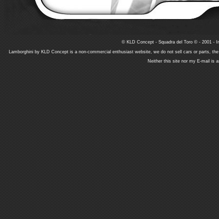
© KLD Concept - Squadra del Toro © - 2001 - In
Lamborghini by KLD Concept is a non-commercial enthusiast website, we do not sell cars or parts, th
Neither this site nor my E-mail is