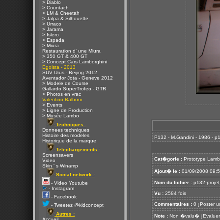
> Diablo
> Countach
> LM & Cheetah
> Jalpa & Silhouette
> Urraco
> Jarama
> Islero
> Espada
> Miura
Restauration d' une Miura
> 350 GT & 400 GT
> Concept Cars Lamborghini
Egoista - 2013
SUV Urus - Beijing 2012
Aventador Jota - Geneve 2012
> Modele de Course
Gallardo SuperTrofeo - GTR
> Photos en vrac
Valentino Balboni
> Events
> Ligne de Production
> Musée Lambo
Techniques :
Donnees techniques
Histoire des modeles
P132 - M.Gandini - 1986 - p1
Historique de la marque
Telechargements :
Screensavers
Cat�gorie :
Prototype Lamb
Video
Skin ' s Winamp
Ajout� le :
01/09/2008 09:
Social network :
Nom du fichier :
p132-projet
- Video Youtube
- Instagram
Vu :
2584 fois
- Facebook
Commentaires :
0
Poster u
[
- Tweetez @kldconcept
Autres :
Note :
Non �valu�
Evaluer
[
Accueil