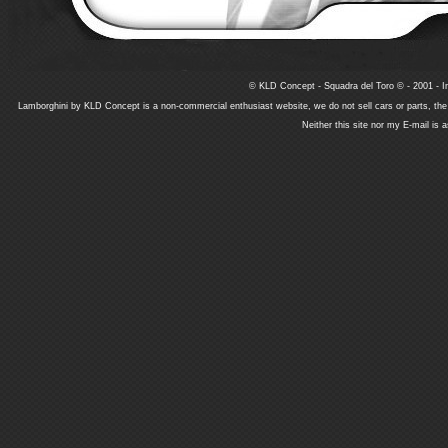
© KLD Concept - Squadra del Toro © - 2001 - In
Lamborghini by KLD Concept is a non-commercial enthusiast website, we do not sell cars or parts, th
Neither this site nor my E-mail is