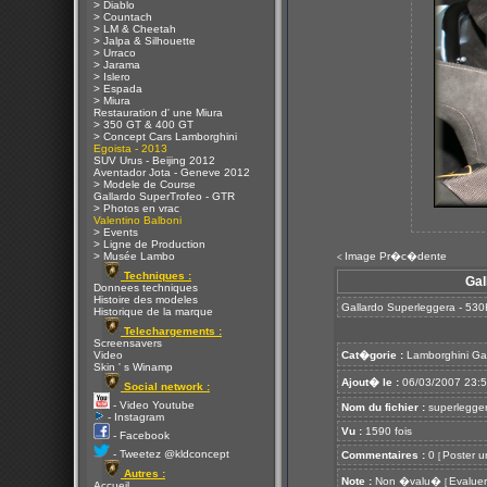
> Diablo
> Countach
> LM & Cheetah
> Jalpa & Silhouette
> Urraco
> Jarama
> Islero
> Espada
> Miura
Restauration d' une Miura
> 350 GT & 400 GT
> Concept Cars Lamborghini
Egoista - 2013
SUV Urus - Beijing 2012
Aventador Jota - Geneve 2012
> Modele de Course
Gallardo SuperTrofeo - GTR
> Photos en vrac
Valentino Balboni
> Events
> Ligne de Production
> Musée Lambo
Image Pr�c�dente
<
Techniques :
Gal
Donnees techniques
Histoire des modeles
Gallardo Superleggera - 530
Historique de la marque
Telechargements :
Screensavers
Video
Cat�gorie :
Lamborghini Ga
Skin ' s Winamp
Ajout� le :
06/03/2007 23:
Social network :
- Video Youtube
Nom du fichier :
superlegger
- Instagram
Vu :
1590 fois
- Facebook
- Tweetez @kldconcept
Commentaires :
0
Poster u
[
Autres :
Note :
Non �valu�
Evaluer
[
Accueil