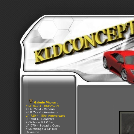
Galerie Photos :
> LP 610-4 - HURACAN
> LP 750-4 - Veneno
> LP 7xx -4 - Aventador
LP 720-4 - 50th Anniversario
LP 700-4 - Roadster
> Gallardo & LP 5xx
LP 570-4 Squadra Corse
> Murcielago & LP 6xx
Reventon