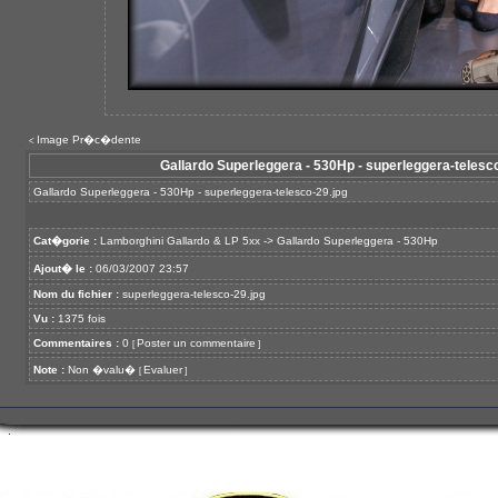
Image Pr�c�dente
<
Gallardo Superleggera - 530Hp - superleggera-telesco
Gallardo Superleggera - 530Hp - superleggera-telesco-29.jpg
Cat�gorie :
Lamborghini Gallardo & LP 5xx
->
Gallardo Superleggera - 530Hp
Ajout� le :
06/03/2007 23:57
Nom du fichier :
superleggera-telesco-29.jpg
Vu :
1375 fois
Commentaires :
0
Poster un commentaire
[
]
Note :
Non �valu�
Evaluer
[
]