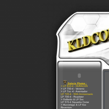
Galerie Photos :
> LP 610-4 - HURACAN
> LP 750-4 - Veneno
> LP 7xx -4 - Aventador
LP 720-4 - 50th Anniversario
LP 700-4 - Roadster
> Gallardo & LP 5xx
LP 570-4 Squadra Corse
> Murcielago & LP 6xx
Reventon