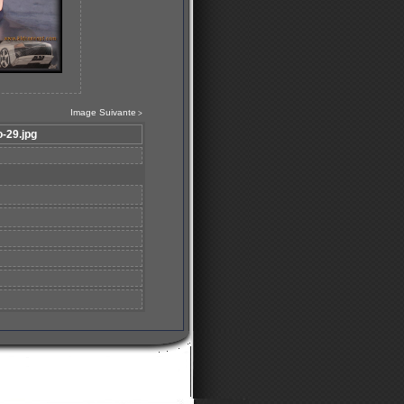
Image Suivante
>
-29.jpg