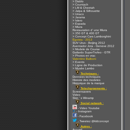
> Diablo
> Countach
> LM & Cheetah
> Jalpa & Silhouette
> Urraco
> Jarama
> Islero
> Espada
> Miura
Restauration d' une Miura
> 350 GT & 400 GT
> Concept Cars Lamborghini
Egoista - 2013
SUV Urus - Beijing 2012
Aventador Jota - Geneve 2012
> Modele de Course
Gallardo SuperTrofeo - GTR
> Photos en vrac
Valentino Balboni
> Events
> Ligne de Production
> Musée Lambo
Techniques :
Donnees techniques
Histoire des modeles
Historique de la marque
Telechargements :
Screensavers
Video
Skin ' s Winamp
Social network :
- Video Youtube
- Instagram
- Facebook
- Tweetez @kldconcept
Autres :
Accueil