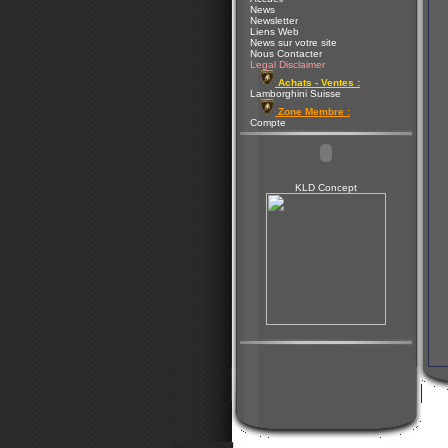
News
Newsletter
Liens Web
News sur votre site
Nous Contacter
Legal Disclaimer
Achats - Ventes :
Lamborghini Suisse
Zone Membre :
Compte
KLD Concept