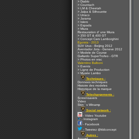
> Diablo
> Countach
> LM & Cheetah
> Jalpa & Silhouette
> Urraco
> Jarama
> Islero
> Espada
> Miura
Restauration d' une Miura
> 350 GT & 400 GT
> Concept Cars Lamborghini
Egoista - 2013
SUV Urus - Beijing 2012
Aventador Jota - Geneve 2012
> Modele de Course
Gallardo SuperTrofeo - GTR
> Photos en vrac
Valentino Balboni
> Events
> Ligne de Production
> Musée Lambo
Techniques :
Donnees techniques
Histoire des modeles
Historique de la marque
Telechargements :
Screensavers
Video
Skin ' s Winamp
Social network :
- Video Youtube
- Instagram
- Facebook
- Tweetez @kldconcept
Autres :
Accueil