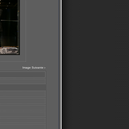
Image Suivante
>