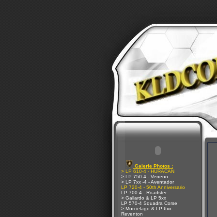
Galerie Photos :
> LP 610-4 - HURACAN
> LP 750-4 - Veneno
> LP 7xx -4 - Aventador
LP 720-4 - 50th Anniversario
LP 700-4 - Roadster
> Gallardo & LP 5xx
LP 570-4 Squadra Corse
> Murcielago & LP 6xx
Reventon