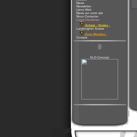
News
Newsletter
Liens Web
News sur votre site
Nous Contacter
Legal Disclaimer
Achats - Ventes :
Lamborghini Suisse
Zone Membre :
Compte
KLD Concept