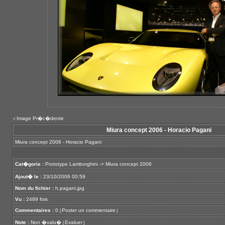
Image Pr�c�dente
<
Miura concept 2006 - Horacio Pagani
Miura concept 2006 - Horacio Pagani
Cat�gorie :
Prototype Lamborghini
->
Miura concept 2006
Ajout� le :
23/10/2006 00:59
Nom du fichier :
h.pagani.jpg
Vu :
2489 fois
Commentaires :
0
Poster un commentaire
[
]
Note :
Non �valu�
Evaluer
[
]