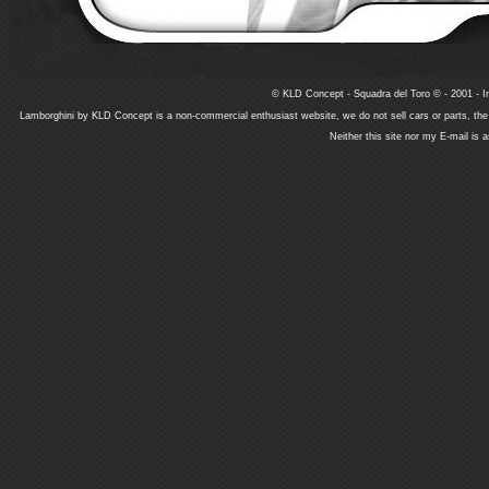
© KLD Concept - Squadra del Toro © - 2001 - In
Lamborghini by KLD Concept is a non-commercial enthusiast website, we do not sell cars or parts, th
Neither this site nor my E-mail is