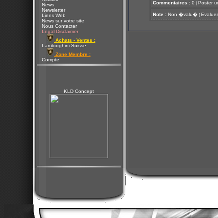
Commentaires :
0
Poster u
[
News
Newsletter
Note :
Non �valu�
Evaluer
[
Liens Web
News sur votre site
Nous Contacter
Legal Disclaimer
Achats - Ventes :
Lamborghini Suisse
Zone Membre :
Compte
KLD Concept