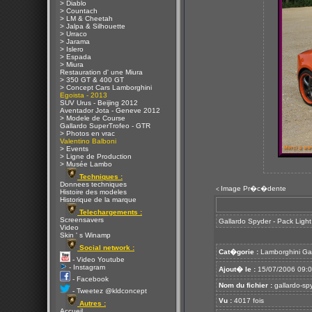
> Diablo
> Countach
> LM & Cheetah
> Jalpa & Silhouette
> Urraco
> Jarama
> Islero
> Espada
> Miura
Restauration d' une Miura
> 350 GT & 400 GT
> Concept Cars Lamborghini
Egoista - 2013
SUV Urus - Beijing 2012
Aventador Jota - Geneve 2012
> Modele de Course
Gallardo SuperTrofeo - GTR
> Photos en vrac
Valentino Balboni
> Events
> Ligne de Production
> Musée Lambo
Techniques :
Donnees techniques
Image Pr�c�dente
<
Histoire des modeles
Historique de la marque
Telechargements :
Screensavers
Gallardo Spyder - Pack Ligh
Video
Skin ' s Winamp
Social network :
Cat�gorie :
Lamborghini Ga
- Video Youtube
- Instagram
Ajout� le :
15/07/2006 09:
- Facebook
Nom du fichier :
gallardo-spy
- Tweetez @kldconcept
Vu :
4017 fois
Autres :
Accueil