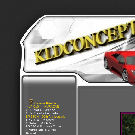
Galerie Photos :
> LP 610-4 - HURACAN
> LP 750-4 - Veneno
> LP 7xx -4 - Aventador
LP 720-4 - 50th Anniversario
LP 700-4 - Roadster
> Gallardo & LP 5xx
LP 570-4 Squadra Corse
> Murcielago & LP 6xx
Reventon