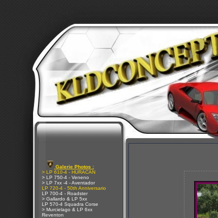
Galerie Photos :
> LP 610-4 - HURACAN
> LP 750-4 - Veneno
> LP 7xx -4 - Aventador
LP 720-4 - 50th Anniversario
LP 700-4 - Roadster
> Gallardo & LP 5xx
LP 570-4 Squadra Corse
> Murcielago & LP 6xx
Reventon