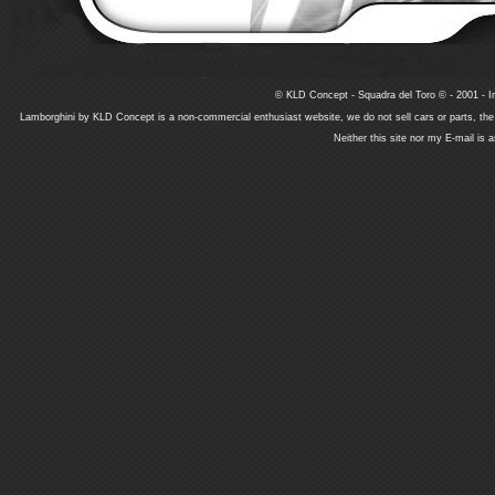
© KLD Concept - Squadra del Toro © - 2001 - In
Lamborghini by KLD Concept is a non-commercial enthusiast website, we do not sell cars or parts, th
Neither this site nor my E-mail is