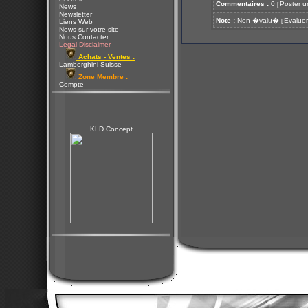
Commentaires :
0
Poster u
[
News
Newsletter
Note :
Non �valu�
Evaluer
[
Liens Web
News sur votre site
Nous Contacter
Legal Disclaimer
Achats - Ventes :
Lamborghini Suisse
Zone Membre :
Compte
KLD Concept