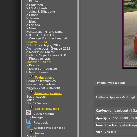
> Diablo
> Countach
> LM & Cheetah
> Jalpa & Silhouette
> Urraco
> Jarama
> Islero
> Espada
> Miura
Restauration d' une Miura
> 350 GT & 400 GT
> Concept Cars Lamborghini
Egoista - 2013
SUV Urus - Beijing 2012
Aventador Jota - Geneve 2012
> Modele de Course
Gallardo SuperTrofeo - GTR
> Photos en vrac
Valentino Balboni
> Events
> Ligne de Production
> Musée Lambo
Techniques :
Donnees techniques
Image Pr�c�dente
<
Histoire des modeles
Historique de la marque
Telechargements :
Screensavers
Gallardo Spyder - Pack Ligh
Video
Skin ' s Winamp
Social network :
Cat�gorie :
Lamborghini Ga
- Video Youtube
- Instagram
Ajout� le :
15/07/2006 09:
- Facebook
Nom du fichier :
gallardo-spy
- Tweetez @kldconcept
Vu :
3778 fois
Autres :
Accueil