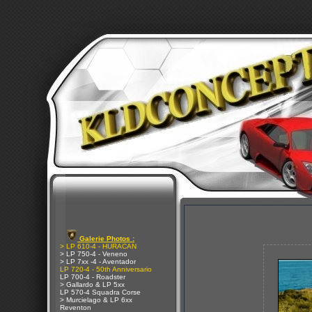
Galerie Photos :
> LP 610-4 - HURACAN
> LP 750-4 - Veneno
> LP 7xx -4 - Aventador
LP 720-4 - 50th Anniversario
LP 700-4 - Roadster
> Gallardo & LP 5xx
LP 570-4 Squadra Corse
> Murcielago & LP 6xx
Reventon