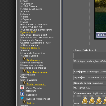
> Diablo
> Countach
> LM & Cheetah
> Jalpa & Silhouette
> Urraco
> Jarama
> Islero
> Espada
> Miura
Restauration d' une Miura
> 350 GT & 400 GT
> Concept Cars Lamborghini
Egoista - 2013
SUV Urus - Beijing 2012
Aventador Jota - Geneve 2012
> Modele de Course
Gallardo SuperTrofeo - GTR
> Photos en vrac
Valentino Balboni
Image Pr�c�dente
<
> Events
> Ligne de Production
> Musée Lambo
Techniques :
Prototype Lamborghini - Cal
Donnees techniques
Histoire des modeles
Historique de la marque
Cat�gorie :
Prototype Lamb
Telechargements :
Screensavers
Video
Ajout� le :
14/09/2005 13:
Skin ' s Winamp
Nom du fichier :
cala6.jpg
Social network :
- Video Youtube
Vu :
3357 fois
- Instagram
Commentaires :
0
Poster u
[
- Facebook
- Tweetez @kldconcept
Autres :
Note :
Accueil