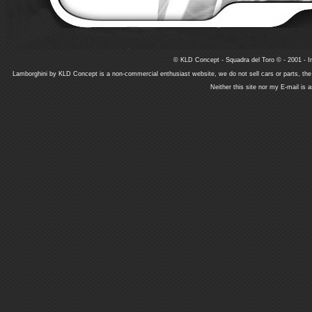
© KLD Concept - Squadra del Toro © - 2001 - In
Lamborghini by KLD Concept is a non-commercial enthusiast website, we do not sell cars or parts, th
Neither this site nor my E-mail is