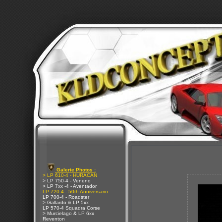
Galerie Photos :
> LP 610-4 - HURACAN
> LP 750-4 - Veneno
> LP 7xx -4 - Aventador
LP 720-4 - 50th Anniversario
LP 700-4 - Roadster
> Gallardo & LP 5xx
LP 570-4 Squadra Corse
> Murcielago & LP 6xx
Reventon