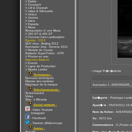
> Diablo
> Countach
> LM & Cheetah
> Jalpa & Silhouette
> Urraco
> Jarama
> Islero
> Espada
> Miura
Restauration d' une Miura
> 350 GT & 400 GT
> Concept Cars Lamborghini
Egoista - 2013
SUV Urus - Beijing 2012
Aventador Jota - Geneve 2012
> Modele de Course
Gallardo SuperTrofeo - GTR
> Photos en vrac
Valentino Balboni
> Events
> Ligne de Production
> Musée Lambo
Image Pr�c�dente
<
Techniques :
Donnees techniques
Histoire des modeles
Historique de la marque
Aventador J - AVENTADOR_J
Telechargements :
Screensavers
Video
Cat�gorie :
Prototype Lamb
Skin ' s Winamp
Social network :
Ajout� le :
05/03/2012 23:
- Video Youtube
Nom du fichier :
AVENTADOR
- Instagram
- Facebook
Vu :
3672 fois
- Tweetez @kldconcept
Commentaires :
0
Poster u
[
Autres :
Accueil
Note :
Non �valu�
Evaluer