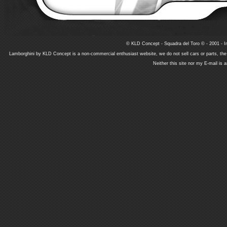
© KLD Concept - Squadra del Toro © - 2001 - In
Lamborghini by KLD Concept is a non-commercial enthusiast website, we do not sell cars or parts, th
Neither this site nor my E-mail is