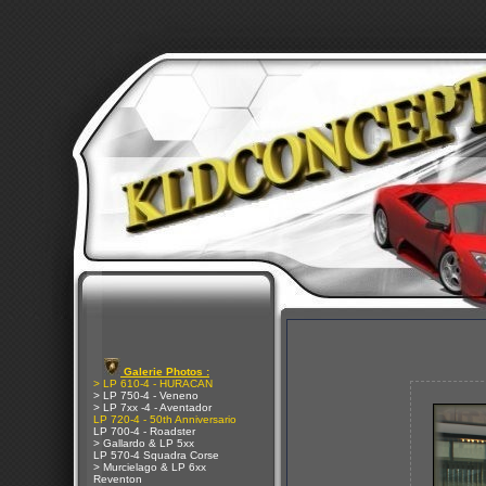
Galerie Photos :
> LP 610-4 - HURACAN
> LP 750-4 - Veneno
> LP 7xx -4 - Aventador
LP 720-4 - 50th Anniversario
LP 700-4 - Roadster
> Gallardo & LP 5xx
LP 570-4 Squadra Corse
> Murcielago & LP 6xx
Reventon