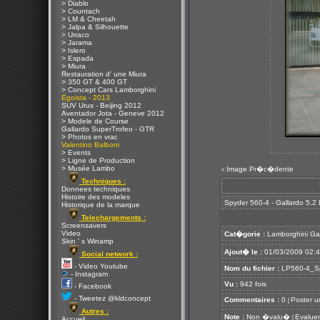
> Diablo
> Countach
> LM & Cheetah
> Jalpa & Silhouette
> Urraco
> Jarama
> Islero
> Espada
> Miura
Restauration d' une Miura
> 350 GT & 400 GT
> Concept Cars Lamborghini
Egoista - 2013
SUV Urus - Beijing 2012
Aventador Jota - Geneve 2012
> Modele de Course
Gallardo SuperTrofeo - GTR
> Photos en vrac
Valentino Balboni
> Events
> Ligne de Production
> Musée Lambo
Image Pr�c�dente
<
Techniques :
Donnees techniques
Histoire des modeles
Spyder 560-4 - Gallardo 5.2
Historique de la marque
Telechargements :
Screensavers
Video
Cat�gorie :
Lamborghini Ga
Skin ' s Winamp
Ajout� le :
01/03/2009 02:
Social network :
- Video Youtube
Nom du fichier :
LP560-4_Sp
- Instagram
Vu :
942 fois
- Facebook
- Tweetez @kldconcept
Commentaires :
0
Poster u
[
Autres :
Note :
Non �valu�
Evaluer
[
Accueil