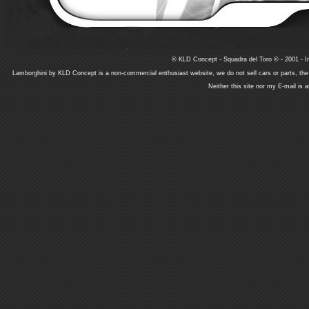
© KLD Concept - Squadra del Toro © - 2001 - In
Lamborghini by KLD Concept is a non-commercial enthusiast website, we do not sell cars or parts, th
Neither this site nor my E-mail is