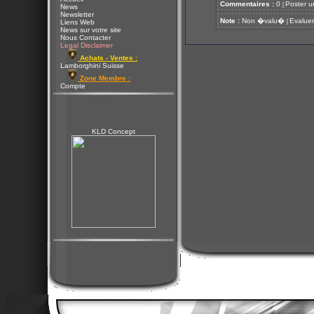
Commentaires :
0
Poster u
[
News
Newsletter
Note :
Non �valu�
Evaluer
[
Liens Web
News sur votre site
Nous Contacter
Legal Disclaimer
Achats - Ventes :
Lamborghini Suisse
Zone Membre :
Compte
KLD Concept