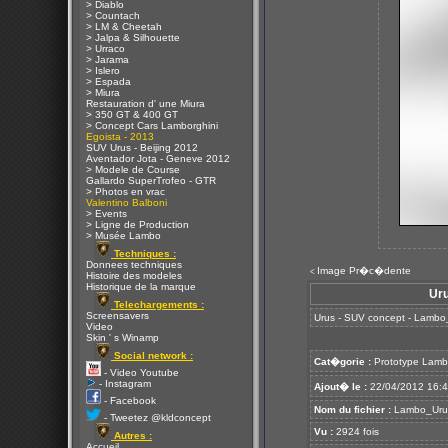
> Diablo
> Countach
> LM & Cheetah
> Jalpa & Silhouette
> Urraco
> Jarama
> Islero
> Espada
> Miura
Restauration d' une Miura
> 350 GT & 400 GT
> Concept Cars Lamborghini
Egoista - 2013
SUV Urus - Beijing 2012
Aventador Jota - Geneve 2012
> Modele de Course
Gallardo SuperTrofeo - GTR
> Photos en vrac
Valentino Balboni
> Events
> Ligne de Production
> Musée Lambo
Techniques :
Donnees techniques
Image Pr�c�dente
<
Histoire des modeles
Historique de la marque
Uru
Telechargements :
Screensavers
Urus - SUV concept - Lamb
Video
Skin ' s Winamp
Social network :
Cat�gorie :
Prototype Lamb
- Video Youtube
- Instagram
Ajout� le :
22/04/2012 16:
- Facebook
Nom du fichier :
Lambo_Urus
- Tweetez @kldconcept
Vu :
2924 fois
Autres :
Accueil