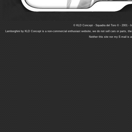
© KLD Concept - Squadra del Toro © - 2001 - In
Lamborghini by KLD Concept is a non-commercial enthusiast website, we do not sell cars or parts, th
Neither this site nor my E-mail is