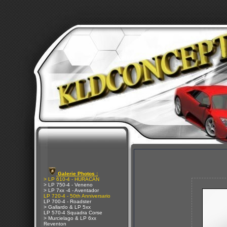
Galerie Photos :
> LP 610-4 - HURACAN
> LP 750-4 - Veneno
> LP 7xx -4 - Aventador
LP 720-4 - 50th Anniversario
LP 700-4 - Roadster
> Gallardo & LP 5xx
LP 570-4 Squadra Corse
> Murcielago & LP 6xx
Reventon