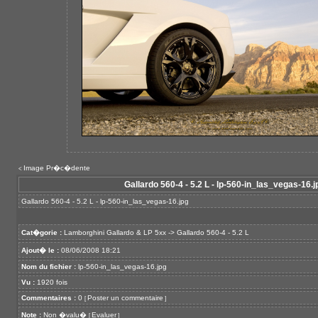
Image Pr�c�dente
<
Gallardo 560-4 - 5.2 L - lp-560-in_las_vegas-16.j
Gallardo 560-4 - 5.2 L - lp-560-in_las_vegas-16.jpg
Cat�gorie :
Lamborghini Gallardo & LP 5xx
->
Gallardo 560-4 - 5.2 L
Ajout� le :
08/06/2008 18:21
Nom du fichier :
lp-560-in_las_vegas-16.jpg
Vu :
1920 fois
Commentaires :
0
Poster un commentaire
[
]
Note :
Non �valu�
Evaluer
[
]