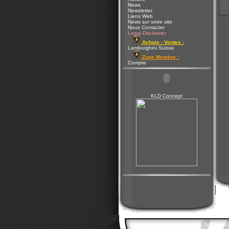
News
Newsletter
Liens Web
News sur votre site
Nous Contacter
Legal Disclaimer
Achats - Ventes :
Lamborghini Suisse
Zone Membre :
Compte
KLD Concept