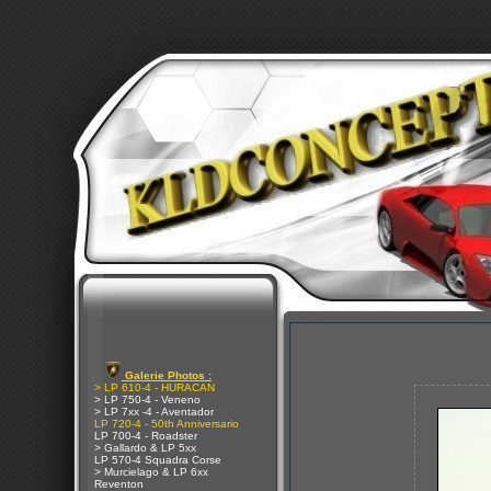
Galerie Photos :
> LP 610-4 - HURACAN
> LP 750-4 - Veneno
> LP 7xx -4 - Aventador
LP 720-4 - 50th Anniversario
LP 700-4 - Roadster
> Gallardo & LP 5xx
LP 570-4 Squadra Corse
> Murcielago & LP 6xx
Reventon