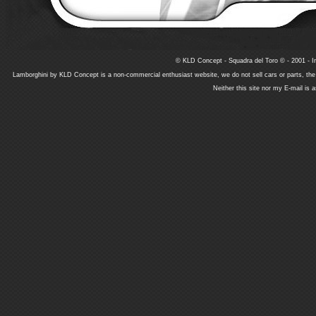
© KLD Concept - Squadra del Toro © - 2001 - In
Lamborghini by KLD Concept is a non-commercial enthusiast website, we do not sell cars or parts, th
Neither this site nor my E-mail is