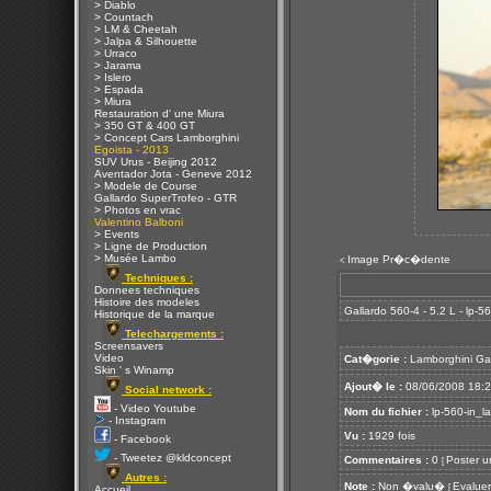
> Diablo
> Countach
> LM & Cheetah
> Jalpa & Silhouette
> Urraco
> Jarama
> Islero
> Espada
> Miura
Restauration d' une Miura
> 350 GT & 400 GT
> Concept Cars Lamborghini
Egoista - 2013
SUV Urus - Beijing 2012
Aventador Jota - Geneve 2012
> Modele de Course
Gallardo SuperTrofeo - GTR
> Photos en vrac
Valentino Balboni
> Events
> Ligne de Production
> Musée Lambo
Image Pr�c�dente
<
Techniques :
Donnees techniques
Histoire des modeles
Gallardo 560-4 - 5.2 L - lp-
Historique de la marque
Telechargements :
Screensavers
Video
Cat�gorie :
Lamborghini Ga
Skin ' s Winamp
Ajout� le :
08/06/2008 18:
Social network :
- Video Youtube
Nom du fichier :
lp-560-in_l
- Instagram
Vu :
1929 fois
- Facebook
- Tweetez @kldconcept
Commentaires :
0
Poster u
[
Autres :
Note :
Non �valu�
Evaluer
[
Accueil