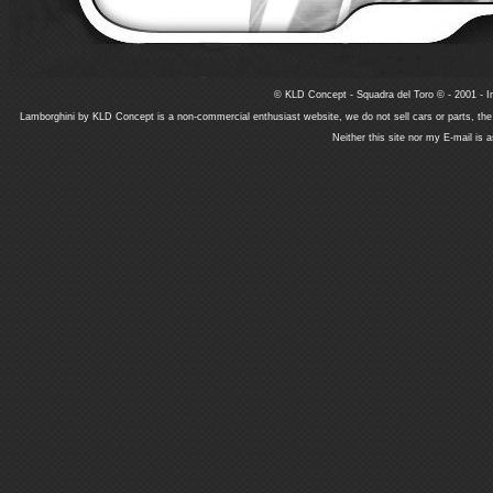
© KLD Concept - Squadra del Toro © - 2001 - In
Lamborghini by KLD Concept is a non-commercial enthusiast website, we do not sell cars or parts, th
Neither this site nor my E-mail is