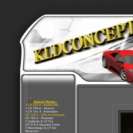
Galerie Photos :
> LP 610-4 - HURACAN
> LP 750-4 - Veneno
> LP 7xx -4 - Aventador
LP 720-4 - 50th Anniversario
LP 700-4 - Roadster
> Gallardo & LP 5xx
LP 570-4 Squadra Corse
> Murcielago & LP 6xx
Reventon