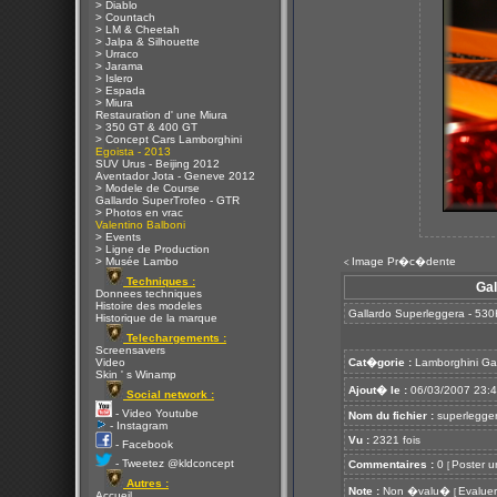
> Diablo
> Countach
> LM & Cheetah
> Jalpa & Silhouette
> Urraco
> Jarama
> Islero
> Espada
> Miura
Restauration d' une Miura
> 350 GT & 400 GT
> Concept Cars Lamborghini
Egoista - 2013
SUV Urus - Beijing 2012
Aventador Jota - Geneve 2012
> Modele de Course
Gallardo SuperTrofeo - GTR
> Photos en vrac
Valentino Balboni
> Events
> Ligne de Production
> Musée Lambo
Image Pr�c�dente
<
Techniques :
Gal
Donnees techniques
Histoire des modeles
Gallardo Superleggera - 530
Historique de la marque
Telechargements :
Screensavers
Video
Cat�gorie :
Lamborghini Ga
Skin ' s Winamp
Ajout� le :
06/03/2007 23:
Social network :
- Video Youtube
Nom du fichier :
superlegger
- Instagram
Vu :
2321 fois
- Facebook
- Tweetez @kldconcept
Commentaires :
0
Poster u
[
Autres :
Note :
Non �valu�
Evaluer
[
Accueil