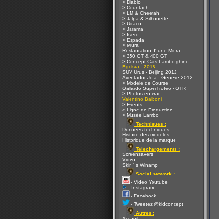
> Diablo
> Countach
> LM & Cheetah
> Jalpa & Silhouette
> Urraco
> Jarama
> Islero
> Espada
> Miura
Restauration d' une Miura
> 350 GT & 400 GT
> Concept Cars Lamborghini
Egoista - 2013
SUV Urus - Beijing 2012
Aventador Jota - Geneve 2012
> Modele de Course
Gallardo SuperTrofeo - GTR
> Photos en vrac
Valentino Balboni
> Events
> Ligne de Production
> Musée Lambo
Techniques :
Donnees techniques
Histoire des modeles
Historique de la marque
Telechargements :
Screensavers
Video
Skin ' s Winamp
Social network :
- Video Youtube
- Instagram
- Facebook
- Tweetez @kldconcept
Autres :
Accueil