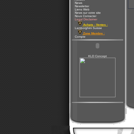
News
Newsletter
Liens Web
News sur votre site
Nous Contacter
Legal Disclaimer
Achats - Ventes :
Lamborghini Suisse
Zone Membre :
Compte
KLD Concept