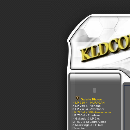
Galerie Photos :
> LP 610-4 - HURACAN
> LP 750-4 - Veneno
> LP 7xx -4 - Aventador
LP 720-4 - 50th Anniversario
LP 700-4 - Roadster
> Gallardo & LP 5xx
LP 570-4 Squadra Corse
> Murcielago & LP 6xx
Reventon