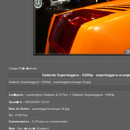
Image Pr�c�dente
<
Gallardo Superleggera - 530Hp - superleggera-orange
Gallardo Superleggera - 530Hp - superleggera-orange-19.jpg
Cat�gorie :
Lamborghini Gallardo & LP 5xx
->
Gallardo Superleggera - 530Hp
Ajout� le :
06/03/2007 23:47
Nom du fichier :
superleggera-orange-19.jpg
Vu :
2160 fois
Commentaires :
0
Poster un commentaire
[
]
Note :
Non �valu�
Evaluer
[
]