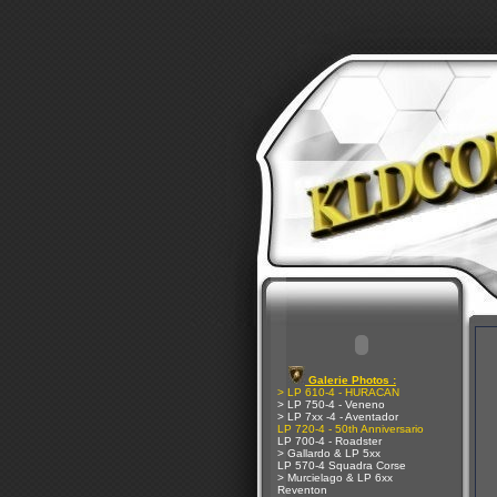
Galerie Photos :
> LP 610-4 - HURACAN
> LP 750-4 - Veneno
> LP 7xx -4 - Aventador
LP 720-4 - 50th Anniversario
LP 700-4 - Roadster
> Gallardo & LP 5xx
LP 570-4 Squadra Corse
> Murcielago & LP 6xx
Reventon