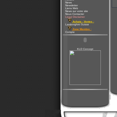
News
Newsletter
Liens Web
News sur votre site
Nous Contacter
Legal Disclaimer
Achats - Ventes :
Lamborghini Suisse
Zone Membre :
Compte
KLD Concept