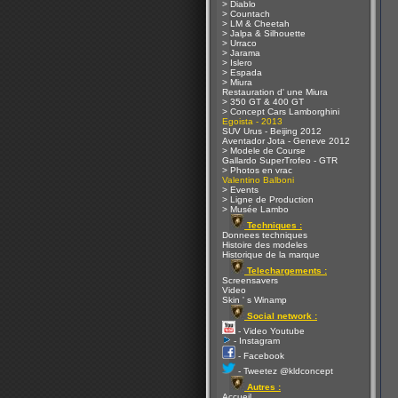
> Diablo
> Countach
> LM & Cheetah
> Jalpa & Silhouette
> Urraco
> Jarama
> Islero
> Espada
> Miura
Restauration d' une Miura
> 350 GT & 400 GT
> Concept Cars Lamborghini
Egoista - 2013
SUV Urus - Beijing 2012
Aventador Jota - Geneve 2012
> Modele de Course
Gallardo SuperTrofeo - GTR
> Photos en vrac
Valentino Balboni
> Events
> Ligne de Production
> Musée Lambo
Techniques :
Donnees techniques
Histoire des modeles
Historique de la marque
Telechargements :
Screensavers
Video
Skin ' s Winamp
Social network :
- Video Youtube
- Instagram
- Facebook
- Tweetez @kldconcept
Autres :
Accueil