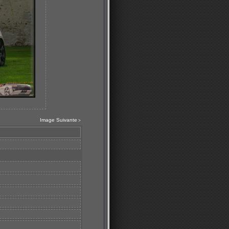
Image Suivante
>