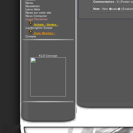
Commentaires :
0
Poster u
[
News
Newsletter
Note :
Non �valu�
Evaluer
[
Liens Web
News sur votre site
Nous Contacter
Legal Disclaimer
Achats - Ventes :
Lamborghini Suisse
Zone Membre :
Compte
KLD Concept