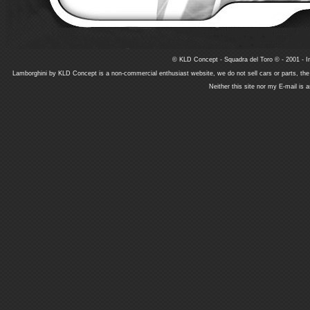
© KLD Concept - Squadra del Toro © - 2001 - In
Lamborghini by KLD Concept is a non-commercial enthusiast website, we do not sell cars or parts, th
Neither this site nor my E-mail is