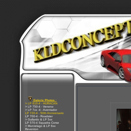
Galerie Photos :
> LP 610-4 - HURACAN
> LP 750-4 - Veneno
> LP 7xx -4 - Aventador
LP 720-4 - 50th Anniversario
LP 700-4 - Roadster
> Gallardo & LP 5xx
LP 570-4 Squadra Corse
> Murcielago & LP 6xx
Reventon