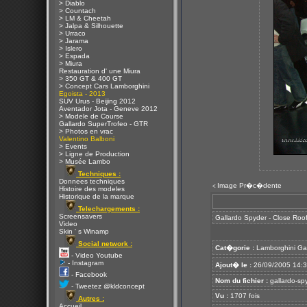
> Diablo
> Countach
> LM & Cheetah
> Jalpa & Silhouette
> Urraco
> Jarama
> Islero
> Espada
> Miura
Restauration d' une Miura
> 350 GT & 400 GT
> Concept Cars Lamborghini
Egoista - 2013
SUV Urus - Beijing 2012
Aventador Jota - Geneve 2012
> Modele de Course
Gallardo SuperTrofeo - GTR
> Photos en vrac
Valentino Balboni
> Events
> Ligne de Production
> Musée Lambo
Techniques :
Donnees techniques
Image Pr�c�dente
<
Histoire des modeles
Historique de la marque
Telechargements :
Screensavers
Gallardo Spyder - Close Roo
Video
Skin ' s Winamp
Social network :
Cat�gorie :
Lamborghini Ga
- Video Youtube
- Instagram
Ajout� le :
26/09/2005 14:
- Facebook
Nom du fichier :
gallardo-sp
- Tweetez @kldconcept
Vu :
1707 fois
Autres :
Accueil