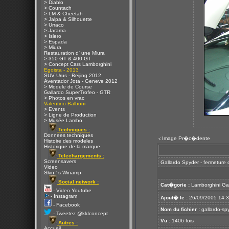
> Diablo
> Countach
> LM & Cheetah
> Jalpa & Silhouette
> Urraco
> Jarama
> Islero
> Espada
> Miura
Restauration d' une Miura
> 350 GT & 400 GT
> Concept Cars Lamborghini
Egoista - 2013
SUV Urus - Beijing 2012
Aventador Jota - Geneve 2012
> Modele de Course
Gallardo SuperTrofeo - GTR
> Photos en vrac
Valentino Balboni
> Events
> Ligne de Production
> Musée Lambo
Techniques :
Donnees techniques
Image Pr�c�dente
<
Histoire des modeles
Historique de la marque
Telechargements :
Screensavers
Gallardo Spyder - fermeture d
Video
Skin ' s Winamp
Social network :
Cat�gorie :
Lamborghini Ga
- Video Youtube
- Instagram
Ajout� le :
26/09/2005 14:
- Facebook
Nom du fichier :
gallardo-sp
- Tweetez @kldconcept
Vu :
1406 fois
Autres :
Accueil