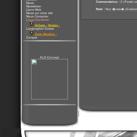
Commentaires :
0
Poster u
[
News
Newsletter
Note :
Non �valu�
Evaluer
[
Liens Web
News sur votre site
Nous Contacter
Legal Disclaimer
Achats - Ventes :
Lamborghini Suisse
Zone Membre :
Compte
KLD Concept