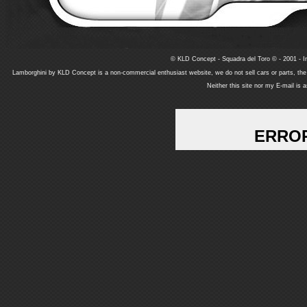
© KLD Concept - Squadra del Toro © - 2001 - In
Lamborghini by KLD Concept is a non-commercial enthusiast website, we do not sell cars or parts, th
Neither this site nor my E-mail is