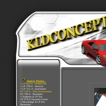
Galerie Photos :
> LP 610-4 - HURACAN
> LP 750-4 - Veneno
> LP 7xx -4 - Aventador
LP 720-4 - 50th Anniversario
LP 700-4 - Roadster
> Gallardo & LP 5xx
LP 570-4 Squadra Corse
> Murcielago & LP 6xx
Reventon