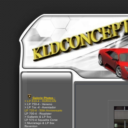
Galerie Photos :
> LP 610-4 - HURACAN
> LP 750-4 - Veneno
> LP 7xx -4 - Aventador
LP 720-4 - 50th Anniversario
LP 700-4 - Roadster
> Gallardo & LP 5xx
LP 570-4 Squadra Corse
> Murcielago & LP 6xx
Reventon