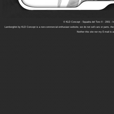
© KLD Concept - Squadra del Toro © - 2001 - In
Lamborghini by KLD Concept is a non-commercial enthusiast website, we do not sell cars or parts, th
Neither this site nor my E-mail is