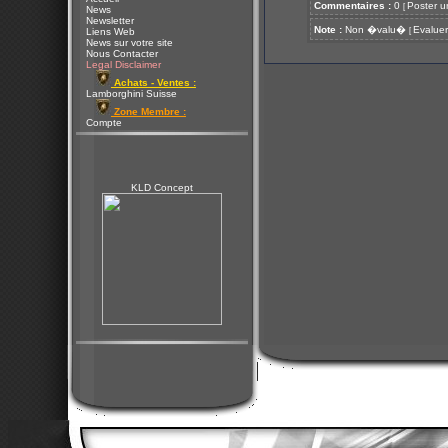
Commentaires :
0
Poster u
[
News
Newsletter
Note :
Non �valu�
Evaluer
[
Liens Web
News sur votre site
Nous Contacter
Legal Disclaimer
Achats - Ventes :
Lamborghini Suisse
Zone Membre :
Compte
KLD Concept