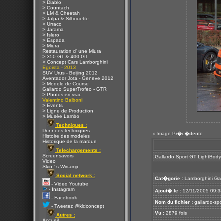
> Diablo
> Countach
> LM & Cheetah
> Jalpa & Silhouette
> Urraco
> Jarama
> Islero
> Espada
> Miura
Restauration d' une Miura
> 350 GT & 400 GT
> Concept Cars Lamborghini
Egoista - 2013
SUV Urus - Beijing 2012
Aventador Jota - Geneve 2012
> Modele de Course
Gallardo SuperTrofeo - GTR
> Photos en vrac
Valentino Balboni
> Events
> Ligne de Production
> Musée Lambo
Techniques :
Donnees techniques
Image Pr�c�dente
<
Histoire des modeles
Historique de la marque
Telechargements :
Screensavers
Gallardo Sport GT LightBod
Video
Skin ' s Winamp
Social network :
Cat�gorie :
Lamborghini Ga
- Video Youtube
- Instagram
Ajout� le :
12/11/2005 09:3
- Facebook
Nom du fichier :
gallardo-spor
- Tweetez @kldconcept
Vu :
2879 fois
Autres :
Accueil