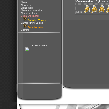
Commentaires :
0
Poster u
[
News
Newsletter
Liens Web
News sur votre site
Note :
Nous Contacter
Legal Disclaimer
Achats - Ventes :
Lamborghini Suisse
Zone Membre :
Compte
KLD Concept