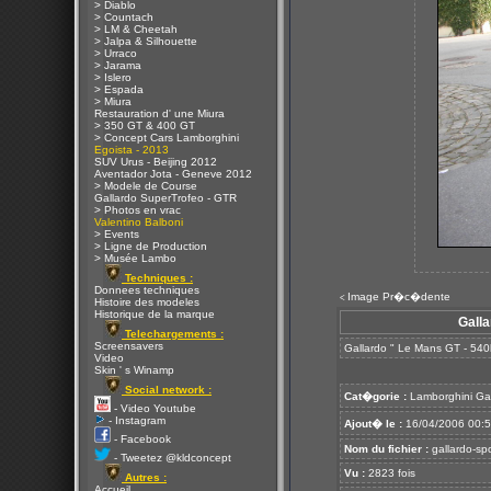
> Diablo
> Countach
> LM & Cheetah
> Jalpa & Silhouette
> Urraco
> Jarama
> Islero
> Espada
> Miura
Restauration d' une Miura
> 350 GT & 400 GT
> Concept Cars Lamborghini
Egoista - 2013
SUV Urus - Beijing 2012
Aventador Jota - Geneve 2012
> Modele de Course
Gallardo SuperTrofeo - GTR
> Photos en vrac
Valentino Balboni
> Events
> Ligne de Production
> Musée Lambo
Techniques :
Donnees techniques
Image Pr�c�dente
<
Histoire des modeles
Historique de la marque
Galla
Telechargements :
Screensavers
Gallardo " Le Mans GT - 540
Video
Skin ' s Winamp
Social network :
Cat�gorie :
Lamborghini Ga
- Video Youtube
- Instagram
Ajout� le :
16/04/2006 00:
- Facebook
Nom du fichier :
gallardo-sp
- Tweetez @kldconcept
Vu :
2823 fois
Autres :
Accueil