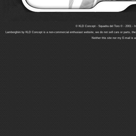
© KLD Concept - Squadra del Toro © - 2001 - In
Lamborghini by KLD Concept is a non-commercial enthusiast website, we do not sell cars or parts, th
Neither this site nor my E-mail is