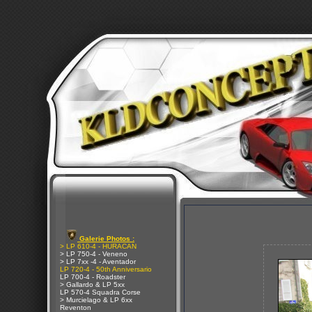
Galerie Photos :
> LP 610-4 - HURACAN
> LP 750-4 - Veneno
> LP 7xx -4 - Aventador
LP 720-4 - 50th Anniversario
LP 700-4 - Roadster
> Gallardo & LP 5xx
LP 570-4 Squadra Corse
> Murcielago & LP 6xx
Reventon