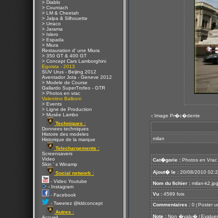
> Diablo
> Countach
> LM & Cheetah
> Jalpa & Silhouette
> Urraco
> Jarama
> Islero
> Espada
> Miura
Restauration d' une Miura
> 350 GT & 400 GT
> Concept Cars Lamborghini
Egoista - 2013
SUV Urus - Beijing 2012
Aventador Jota - Geneve 2012
> Modele de Course
Gallardo SuperTrofeo - GTR
> Photos en vrac
Valentino Balboni
> Events
> Ligne de Production
> Musée Lambo
Image Pr�c�dente
<
Techniques :
Donnees techniques
Histoire des modeles
milan
Historique de la marque
Telechargements :
Screensavers
Video
Cat�gorie :
Photos en Vrac
Skin ' s Winamp
Ajout� le :
20/08/2010 02:
Social network :
- Video Youtube
Nom du fichier :
milan-k2.jp
- Instagram
Vu :
4589 fois
- Facebook
- Tweetez @kldconcept
Commentaires :
0
Poster u
[
Autres :
Note :
Non �valu�
Evaluer
[
Accueil