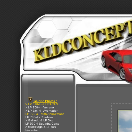
Galerie Photos :
> LP 610-4 - HURACAN
> LP 750-4 - Veneno
> LP 7xx -4 - Aventador
LP 720-4 - 50th Anniversario
LP 700-4 - Roadster
> Gallardo & LP 5xx
LP 570-4 Squadra Corse
> Murcielago & LP 6xx
Reventon