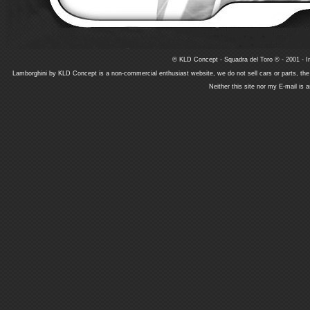
© KLD Concept - Squadra del Toro © - 2001 - In
Lamborghini by KLD Concept is a non-commercial enthusiast website, we do not sell cars or parts, th
Neither this site nor my E-mail is