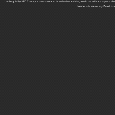
Lamborghini by KLD Concept is a non-commercial enthusiast website, we do not sell cars or parts, th
Neither this site nor my E-mail is