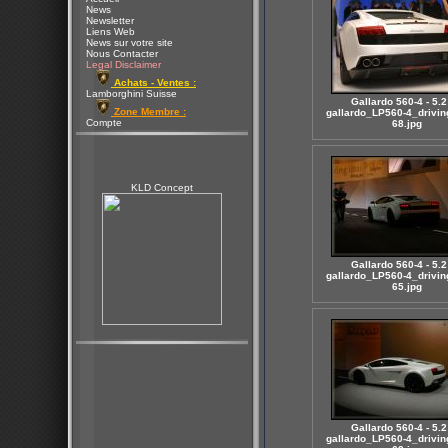
News
Newsletter
Liens Web
News sur votre site
Nous Contacter
Legal Disclaimer
Achats - Ventes :
Lamborghini Suisse
Gallardo 560-4 - 5.2
Zone Membre :
gallardo_LP560-4_drivin
Compte
68.jpg
KLD Concept
Gallardo 560-4 - 5.2
gallardo_LP560-4_drivin
65.jpg
Gallardo 560-4 - 5.2
gallardo_LP560-4_drivin