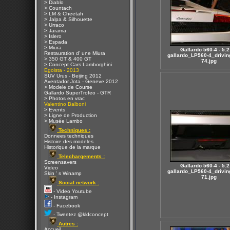
> Diablo
> Countach
> LM & Cheetah
> Jalpa & Silhouette
> Urraco
> Jarama
> Islero
> Espada
> Miura
Gallardo 560-4 - 5.2
Restauration d' une Miura
gallardo_LP560-4_drivin
> 350 GT & 400 GT
74.jpg
> Concept Cars Lamborghini
Egoista - 2013
SUV Urus - Beijing 2012
Aventador Jota - Geneve 2012
> Modele de Course
Gallardo SuperTrofeo - GTR
> Photos en vrac
Valentino Balboni
> Events
> Ligne de Production
> Musée Lambo
Techniques :
Donnees techniques
Histoire des modeles
Historique de la marque
Telechargements :
Screensavers
Gallardo 560-4 - 5.2
Video
gallardo_LP560-4_drivin
Skin ' s Winamp
71.jpg
Social network :
- Video Youtube
- Instagram
- Facebook
- Tweetez @kldconcept
Autres :
Accueil