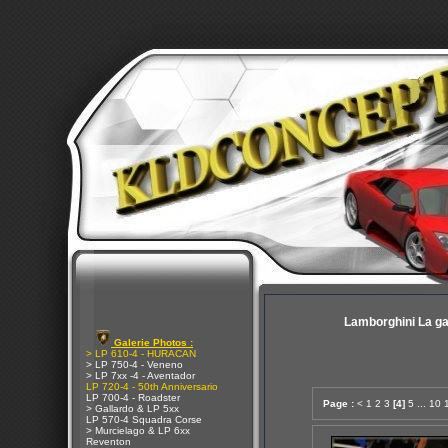
Lamborghini La g
Galerie Photos :
> LP 610-4 - HURACAN
> LP 750-4 - Veneno
> LP 7xx -4 - Aventador
LP 720-4 - 50th Anniversario
LP 700-4 - Roadster
Page :
<
1
2
3
[4]
5
...
10
> Gallardo & LP 5xx
LP 570-4 Squadra Corse
> Murcielago & LP 6xx
Reventon