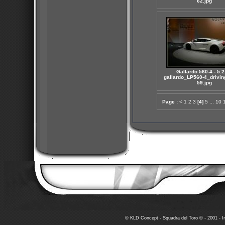
62.jpg
Gallardo 560-4 - 5.2
gallardo_LP560-4_drivin
59.jpg
Page :
<
1
2
3
[4]
5
...
10
© KLD Concept - Squadra del Toro © - 2001 - In