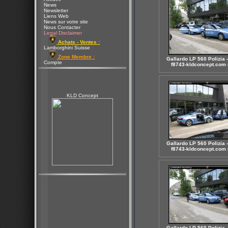
News
Newsletter
Liens Web
News sur votre site
Nous Contacter
Legal Disclaimer
Achats - Ventes :
Lamborghini Suisse
Zone Membre :
Gallardo LP 560 Polizia -
Compte
f8743-kldconcept.com (
KLD Concept
Gallardo LP 560 Polizia -
f8743-kldconcept.com (
Gallardo LP 560 Polizia -