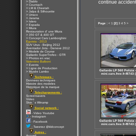
continue accident
> Diablo
> Countach
> LM & Cheetah
> Jalpa & Silhouette
> Urraco
> Jarama
> Islero
Page :
<
1
[2]
3
4
5
>
> Espada
> Miura
Restauration d' une Miura
> 350 GT & 400 GT
> Concept Cars Lamborghini
Egoista - 2013
SUV Urus - Beijing 2012
Aventador Jota - Geneve 2012
> Modele de Course
Gallardo SuperTrofeo - GTR
> Photos en vrac
Valentino Balboni
> Events
> Ligne de Production
Gallardo LP 560 Polizia -
> Musée Lambo
mini.cars.free.fr-f8743 (
Techniques :
Donnees techniques
Histoire des modeles
Historique de la marque
Telechargements :
Screensavers
Video
Skin ' s Winamp
Social network :
- Video Youtube
- Instagram
Gallardo LP 560 Polizia -
- Facebook
mini.cars.free.fr-f8743 (
- Tweetez @kldconcept
Autres :
Accueil