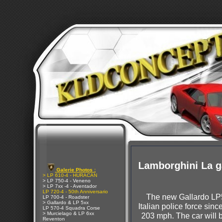
Lamborghini La 
Galerie Photos :
> LP 610-4 - HURACAN
> LP 750-4 - Veneno
> LP 7xx -4 - Aventador
LP 720-4 - 50th Anniversario
The new Gallardo LP56
LP 700-4 - Roadster
> Gallardo & LP 5xx
Italian police force si
LP 570-4 Squadra Corse
> Murcielago & LP 6xx
203 mph. The car will 
Reventon