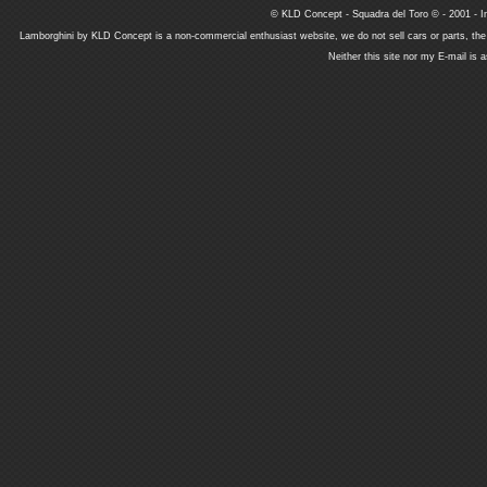
© KLD Concept - Squadra del Toro © - 2001 - In
Lamborghini by KLD Concept is a non-commercial enthusiast website, we do not sell cars or parts, th
Neither this site nor my E-mail is