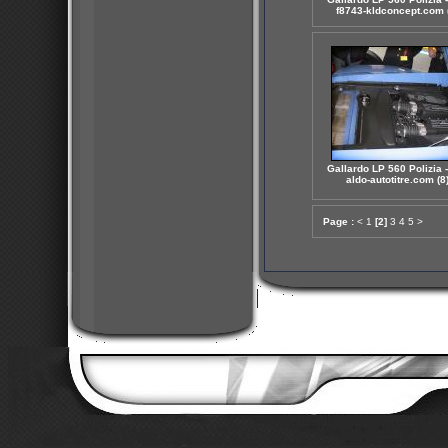
f8743-kldconcept.com (
Gallardo LP 560 Polizia -
aldo-autotitre.com (8
Page :
<
1
[2]
3
4
5
>