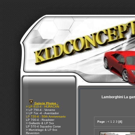
Lamborghini La ga
Galerie Photos :
> LP 610-4 - HURACAN
> LP 750-4 - Veneno
> LP 7xx -4 - Aventador
LP 720-4 - 50th Anniversario
LP 700-4 - Roadster
Page :
<
1
2
3
[4]
> Gallardo & LP 5xx
LP 570-4 Squadra Corse
> Murcielago & LP 6xx
Reventon