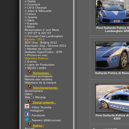
> Diablo
> Countach
> LM & Cheetah
> Jalpa & Silhouette
> Urraco
> Jarama
> Islero
> Espada
> Miura
First Gallardo Polizia G
Restauration d' une Miura
Lamborghini SP
> 350 GT & 400 GT
> Concept Cars Lamborghini
Egoista - 2013
SUV Urus - Beijing 2012
Aventador Jota - Geneve 2012
> Modele de Course
Gallardo SuperTrofeo - GTR
> Photos en vrac
Valentino Balboni
> Events
> Ligne de Production
> Musée Lambo
Techniques :
Gallardo Polizia di Rom
Donnees techniques
Histoire des modeles
Historique de la marque
Telechargements :
Screensavers
Video
Skin ' s Winamp
Social network :
- Video Youtube
- Instagram
- Facebook
First Gallardo Polizia d
8300
- Tweetez @kldconcept
Autres :
Accueil