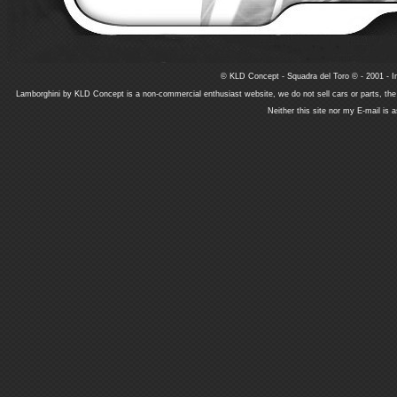
© KLD Concept - Squadra del Toro © - 2001 - In
Lamborghini by KLD Concept is a non-commercial enthusiast website, we do not sell cars or parts, th
Neither this site nor my E-mail is