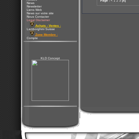
Page :
<
1
2
3
[4]
News
Newsletter
Liens Web
News sur votre site
Nous Contacter
Legal Disclaimer
Achats - Ventes :
Lamborghini Suisse
Zone Membre :
Compte
KLD Concept