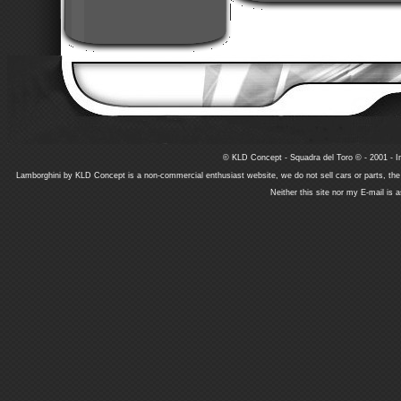
© KLD Concept - Squadra del Toro © - 2001 - In
Lamborghini by KLD Concept is a non-commercial enthusiast website, we do not sell cars or parts, th
Neither this site nor my E-mail is