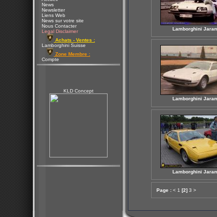
News
Newsletter
Liens Web
News sur votre site
Nous Contacter
Lamborghini Jara
Legal Disclaimer
Achats - Ventes :
Lamborghini Suisse
Zone Membre :
Compte
KLD Concept
Lamborghini Jara
Lamborghini Jara
Page :
<
1
[2]
3
>