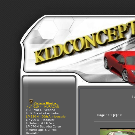
L
Galerie Photos :
> LP 610-4 - HURACAN
> LP 750-4 - Veneno
> LP 7xx -4 - Aventador
Page :
<
1
[2]
3
>
LP 720-4 - 50th Anniversario
LP 700-4 - Roadster
> Gallardo & LP 5xx
LP 570-4 Squadra Corse
> Murcielago & LP 6xx
Reventon