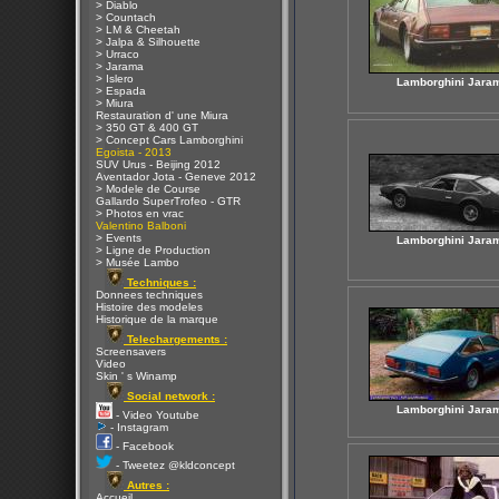
> Diablo
> Countach
> LM & Cheetah
> Jalpa & Silhouette
> Urraco
> Jarama
> Islero
Lamborghini Jara
> Espada
> Miura
Restauration d' une Miura
> 350 GT & 400 GT
> Concept Cars Lamborghini
Egoista - 2013
SUV Urus - Beijing 2012
Aventador Jota - Geneve 2012
> Modele de Course
Gallardo SuperTrofeo - GTR
> Photos en vrac
Valentino Balboni
> Events
Lamborghini Jara
> Ligne de Production
> Musée Lambo
Techniques :
Donnees techniques
Histoire des modeles
Historique de la marque
Telechargements :
Screensavers
Video
Skin ' s Winamp
Social network :
Lamborghini Jara
- Video Youtube
- Instagram
- Facebook
- Tweetez @kldconcept
Autres :
Accueil