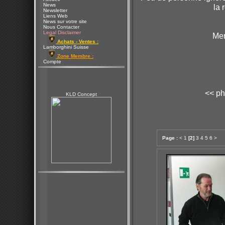
News
la 
Newsletter
Liens Web
News sur votre site
Nous Contacter
Legal Disclaimer
Mer
Achats - Ventes :
Lamborghini Suisse
Zone Membre :
Compte
<< ph
KLD Concept
Page :
<
1
[2]
3
4
5
6
>