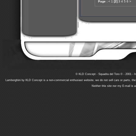
Page :
<
1
[2]
3
4
5
6
>
© KLD Concept - Squadra del Toro © - 2001 - In
Lamborghini by KLD Concept is a non-commercial enthusiast website, we do not sell cars or parts, th
Neither this site nor my E-mail is