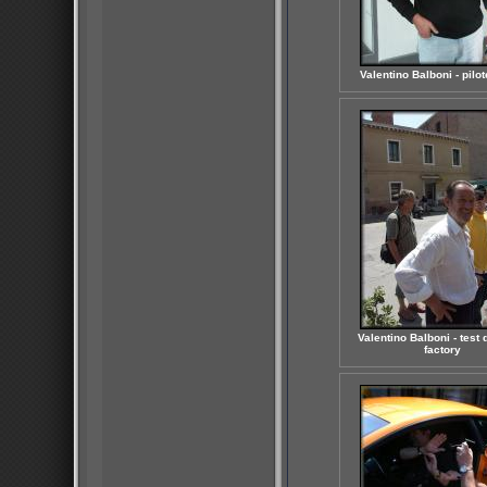
Valentino Balboni - pilo
Valentino Balboni - test d
factory