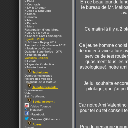
En ce beau jour du lund
> Diablo
> Countach
le bureau de Mr. Mallo
> LM & Cheetah
> Jalpa & Silhouette
ava
> Urraco
> Jarama
> Islero
> Espada
> Miura
Ce matin-là il y a 2 p
Restauration d' une Miura
> 350 GT & 400 GT
> Concept Cars Lamborghini
Egoista - 2013
SUV Urus - Beijing 2012
Ce jeune homme choisi pa
Aventador Jota - Geneve 2012
> Modele de Course
de rouler à vive allure av
Gallardo SuperTrofeo - GTR
> Photos en vrac
service de test routi
Valentino Balboni
quasiment tous les mo
> Events
> Ligne de Production
astrologique), notre ami
> Musée Lambo
Techniques :
Donnees techniques
Histoire des modeles
Historique de la marque
Je lui souhaite encor
Telechargements :
pilotage, que j'ai p
Screensavers
Video
Skin ' s Winamp
Social network :
Car notre Ami Valentino
- Video Youtube
pour tel ou tel conseil te
- Instagram
- Facebook
- Tweetez @kldconcept
Autres :
Peu de personne ignore
Accueil