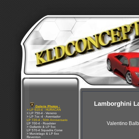
Lamborghini L
Galerie Photos :
> LP 610-4 - HURACAN
> LP 750-4 - Veneno
> LP 7xx -4 - Aventador
LP 720-4 - 50th Anniversario
Valentino Balb
LP 700-4 - Roadster
> Gallardo & LP 5xx
LP 570-4 Squadra Corse
> Murcielago & LP 6xx
Reventon