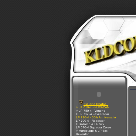
Galerie Photos :
> LP 610-4 - HURACAN
> LP 750-4 - Veneno
> LP 7xx -4 - Aventador
LP 720-4 - 50th Anniversario
LP 700-4 - Roadster
> Gallardo & LP 5xx
LP 570-4 Squadra Corse
> Murcielago & LP 6xx
Reventon