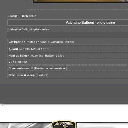
Image Pr�c�dente
<
Valentino Balboni - pilote usine
Valentino Balboni - pilote usine
Cat�gorie :
Photos en Vrac
->
Valentino Balboni
Ajout� le :
19/04/2008 17:18
Nom du fichier :
valentino_Balboni-37.jpg
Vu :
1906 fois
Commentaires :
0
Poster un commentaire
[
]
Note :
Non �valu�
Evaluer
[
]