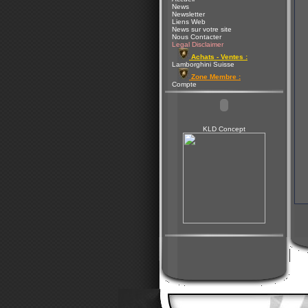
News
Newsletter
Liens Web
News sur votre site
Nous Contacter
Legal Disclaimer
Achats - Ventes :
Lamborghini Suisse
Zone Membre :
Compte
KLD Concept