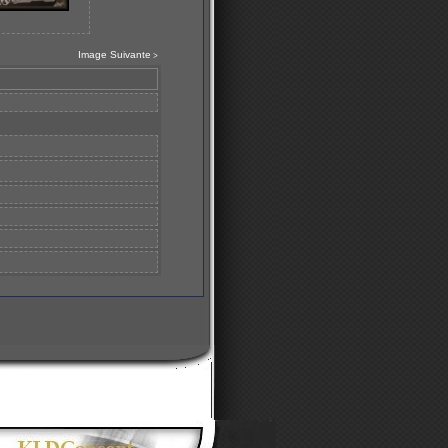
Image Suivante
>