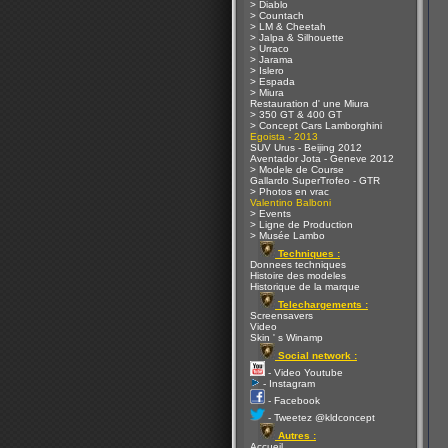
> Diablo
> Countach
> LM & Cheetah
> Jalpa & Silhouette
> Urraco
> Jarama
> Islero
> Espada
> Miura
Restauration d' une Miura
> 350 GT & 400 GT
> Concept Cars Lamborghini
Egoista - 2013
SUV Urus - Beijing 2012
Aventador Jota - Geneve 2012
> Modele de Course
Gallardo SuperTrofeo - GTR
> Photos en vrac
Valentino Balboni
> Events
> Ligne de Production
> Musée Lambo
Techniques :
Donnees techniques
Histoire des modeles
Historique de la marque
Telechargements :
Screensavers
Video
Skin ' s Winamp
Social network :
- Video Youtube
- Instagram
- Facebook
- Tweetez @kldconcept
Autres :
Accueil